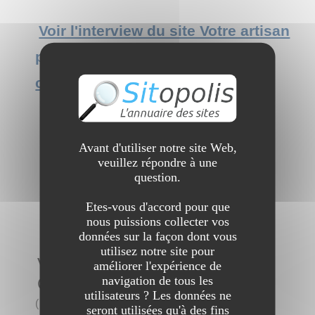
Voir l'interview du site Votre artisan
plombier sur la commune de
cougnaux
Avant d'utiliser notre site Web,
veuillez répondre à une
question.
Etes-vous d'accord pour que
nous puissions collecter vos
données sur la façon dont vous
utilisez notre site pour
Votre entreprise electrique sur
améliorer l'expérience de
navigation de tous les
Clamart
utilisateurs ? Les données ne
(
1 visite
)
seront utilisées qu'à des fins