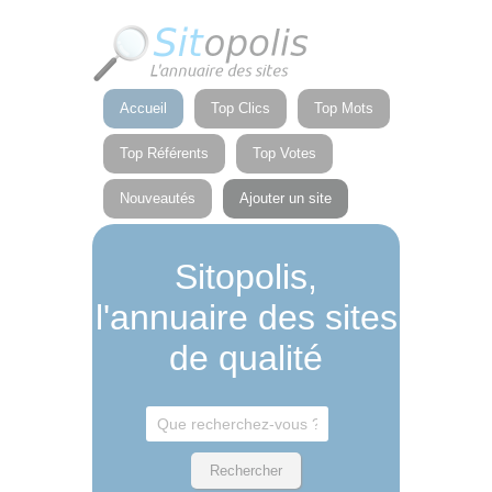
Panneau de gestion des cookies
Accueil
Top Clics
Top Mots
Top Référents
Top Votes
Nouveautés
Ajouter un site
Sitopolis,
l'annuaire des sites
de qualité