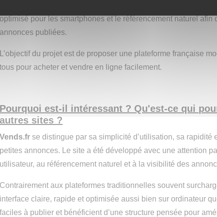
privilégie la simplicité, la rapidité d’affichage et la clarté des 
optimisé pour les smartphones et le référencement naturel afin d’
annonces publiées.
L’objectif du projet est de proposer une plateforme française mo
tous pour acheter et vendre en ligne facilement.
Pourquoi est-il intéressant ? Qu'est-ce qui pour
autres sites ?
Vends.fr
se distingue par sa simplicité d’utilisation, sa rapidi
petites annonces. Le site a été développé avec une attention par
utilisateur, au référencement naturel et à la visibilité des annon
Contrairement aux plateformes traditionnelles souvent surchar
interface claire, rapide et optimisée aussi bien sur ordinateur 
faciles à publier et bénéficient d’une structure pensée pour amé