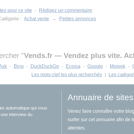
tez pour ce site
-
Rédigez un commentaire
atégorie :
Achat vente
→
Petites annonces
ercher "
Vends.fr — Vendez plus vite. Ac
Ask
-
Bing
-
DuckDuckGo
-
Ecosia
-
Google
-
Mojeek
-
Les mots-clef les plus recherchés
|
Les catégor
Annuaire de sites
ites automatique qui vous
Venez faire connaître votre blog
 une interview du
surfer sur cet annuaire afin de 
attentes.