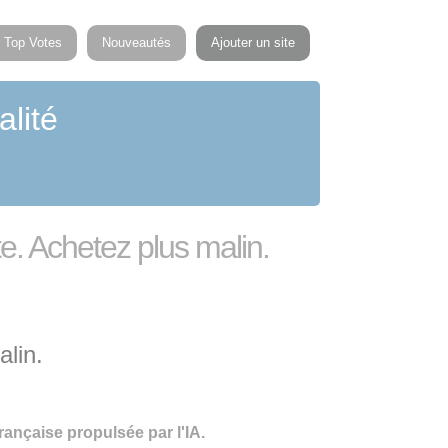
Top Votes
Nouveautés
Ajouter un site
alité
te. Achetez plus malin.
alin.
rançaise propulsée par l'IA.