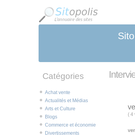
Panneau de gestion des cookies
Sito
Intervi
Catégories
Achat vente
Actualités et Médias
ve
Arts et Culture
(
4 
Blogs
Commerce et économie
ven
Divertissements