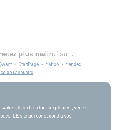
hetez plus malin.
" sur :
Qwant
-
StartPage
-
Yahoo
-
Yandex
ies de l'annuaire
, votre site ou bien tout simplement, venez
trouver LE site qui correspond à vos