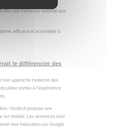
annonces. Le site est également
offrir une meilleure visibilité aux
derne, efficace et accessible à
rait le différencier des
té et son approche moderne des
ticulière portée à l’expérience
ces.
gées, Vends.fr propose une
que sur mobile. Les annonces sont
liorer leur indexation sur Google.