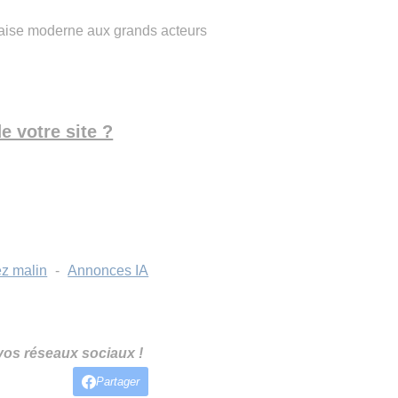
çaise moderne aux grands acteurs
e votre site ?
z malin
-
Annonces IA
 vos réseaux sociaux !
Partager