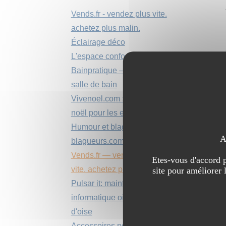
Vends.fr - vendez plus vite.
achetez plus malin.
Éclairage déco
L'espace confort média
Bainpratique – boutique
salle de bain
Vivenoel.com : la magie de
noël pour les enfants
Humour et blagues sur
A
blagueurs.com
Vends.fr — vendez plus
Etes-vous d'accord p
vite. achetez plus malin.
site pour améliorer 
Pulsar it: maintenance
informatique oise et val
d'oise
Accessoires pour la