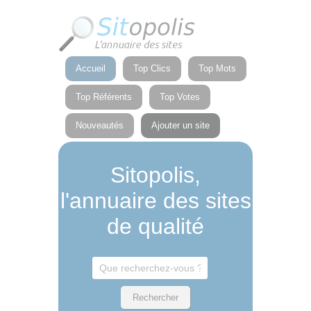
Panneau de gestion des cookies
Accueil
Top Clics
Top Mots
Top Référents
Top Votes
Nouveautés
Ajouter un site
Sitopolis,
l'annuaire des sites
de qualité