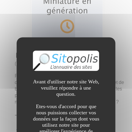
Mon blog personnel
(
5 visites
)
Pourquoi la publicité podcast est sur le point de
Avant d'utiliser notre site Web,
devenir si lucrative? Les auditeurs de podcasts et de
veuillez répondre à une
blogs représentent certains des consommateurs les
question.
plus éduqués et les plus aisés. Pourquoi les
marques ont-elles tardé à profiter de ces médias ?
Etes-vous d'accord pour que
nous puissions collecter vos
➔ Catégorie :
Blogs
→
Personnel
données sur la façon dont vous
utilisez notre site pour
Voir l'interview du site Mon blog
améliorer l'expérience de