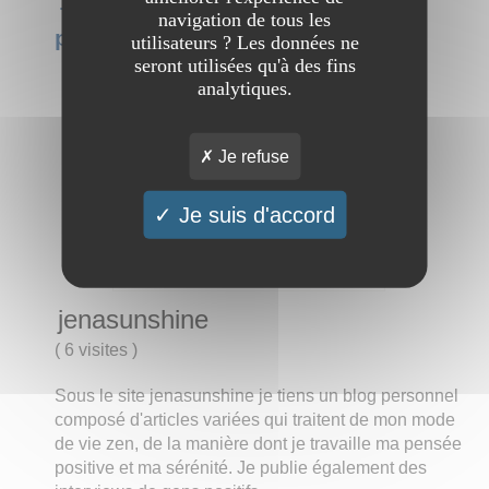
navigation de tous les
personnel
utilisateurs ? Les données ne
seront utilisées qu'à des fins
analytiques.
Je refuse
Je suis d'accord
jenasunshine
(
6 visites
)
Sous le site jenasunshine je tiens un blog personnel
composé d'articles variées qui traitent de mon mode
de vie zen, de la manière dont je travaille ma pensée
positive et ma sérénité. Je publie également des