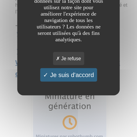
données sur la façon dont vous
hébergeur web) au développement de la visibilité et
utilisez notre site pour
l'envoi d'emails en masse.
améliorer l'expérience de
navigation de tous les
➔ Catégorie :
Informatique et Internet
→
utilisateurs ? Les données ne
seront utilisées qu'à des fins
Webmasters
analytiques.
Voir l'interview du site Outils-
Je refuse
Webmarketing.com - Labo de test
des meilleurs outils du web
Je suis d'accord