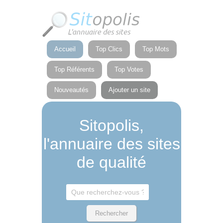
Panneau de gestion des cookies
Accueil
Top Clics
Top Mots
Top Référents
Top Votes
Nouveautés
Ajouter un site
Sitopolis,
l'annuaire des sites
de qualité