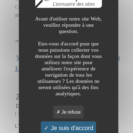
Chic elegance and trendy styles for unique home
decor. Don't miss our latest arrivals!
Avant d'utiliser notre site Web,
veuillez répondre à une
question.
➔ Catégorie :
Entreprise
→
Fourniture
Etes-vous d'accord pour que
nous puissions collecter vos
données sur la façon dont vous
Voir l'interview du site The World's
utilisez notre site pour
1st Mushroom Lamp Boutique
améliorer l'expérience de
navigation de tous les
utilisateurs ? Les données ne
seront utilisées qu'à des fins
analytiques.
Zeus le roi des accessoires de
cuisines
Je refuse
(
1 visite
)
L'art de cuisiner avec puissance et élégance
Je suis d'accord