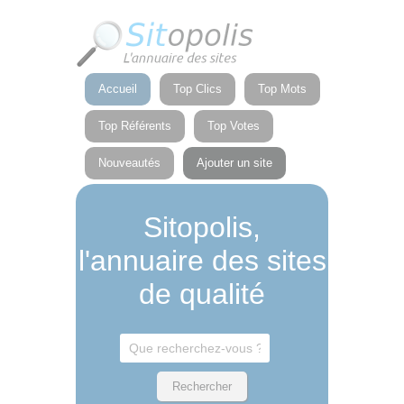
Panneau de gestion des cookies
Accueil
Top Clics
Top Mots
Top Référents
Top Votes
Nouveautés
Ajouter un site
Sitopolis,
l'annuaire des sites
de qualité