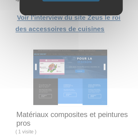
➔ Catégorie :
Entreprise
→
Fourniture
Voir l'interview du site Zeus le roi
des accessoires de cuisines
Matériaux composites et peintures
pros
(
1 visite
)