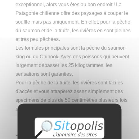
exceptionnel, alors vous êtes au bon endroit ! La
Patagonie chilienne offre des paysages à couper le
souffle mais pas uniquement. En effet, pour la pêche
du saumon et de la truite, les rivières en sont pleines
et très peu pêchées.
Les formules principales sont la pêche du saumon
king ou du Chinook. Avec des poissons qui peuvent
largement dépasser les 25 kilogrammes, les
sensations sont garanties.
Pour la pêche de la truite, les rivières sont faciles
d'accès et vous attraperez assez simplement des
specimens de plus de 50 centimètres plusieurs fois
par jour
➔ Catégorie :
Nature
→
Pêche