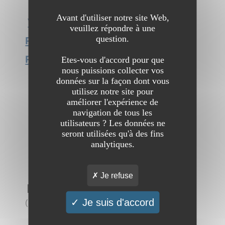
Avant d'utiliser notre site Web,
Voir l'interview du site Fishing
veuillez répondre à une
question.
Patagonia : Séjour de pêche en
Patagonie
Etes-vous d'accord pour que
nous puissions collecter vos
données sur la façon dont vous
utilisez notre site pour
améliorer l'expérience de
navigation de tous les
utilisateurs ? Les données ne
seront utilisées qu'à des fins
analytiques.
Je refuse
Pêche en Irlande : VPI
Je suis d'accord
(
1 visite
)