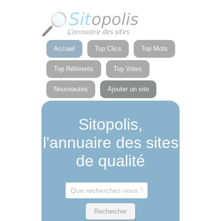
Panneau de gestion des cookies
Accueil
Top Clics
Top Mots
Top Référents
Top Votes
Nouveautés
Ajouter un site
Sitopolis,
l'annuaire des sites
de qualité