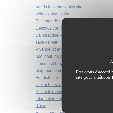
Vends.fr - vendez plus vite.
achetez plus malin.
Éclairage déco
L'espace confort média
Bainpratique – boutique
salle de bain
Vivenoel.com : la magie de
noël pour les enfants
A
Humour et blagues sur
blagueurs.com
Etes-vous d'accord p
site pour améliorer 
Vends.fr — vendez plus
vite. achetez plus malin.
Pulsar it: maintenance
informatique oise et val
d'oise
Accessoires pour la