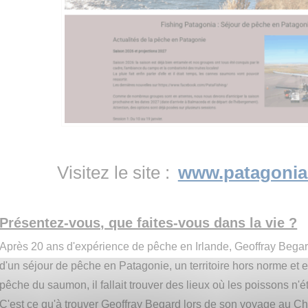
Visitez le site :
www.patagonia
Présentez-vous, que faites-vous dans la vie ?
Après 20 ans d'expérience de pêche en Irlande, Geoffray Begard
d'un séjour de pêche en Patagonie, un territoire hors norme et 
pêche du saumon, il fallait trouver des lieux où les poissons n'
C'est ce qu'à trouver Geoffray Begard lors de son voyage au Chili.