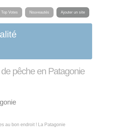
Top Votes
Nouveautés
Ajouter un site
alité
ur de pêche en Patagonie
agonie
es au bon endroit ! La Patagonie