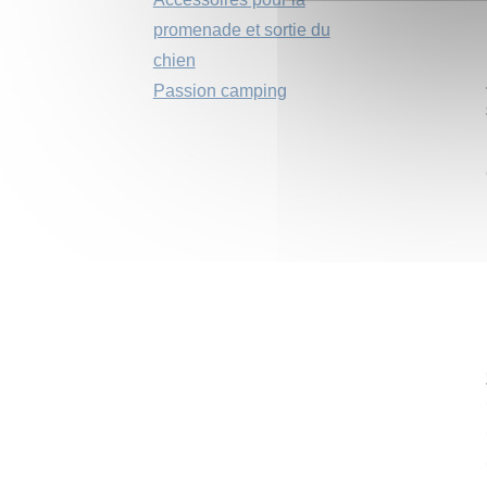
promenade et sortie du
chien
Passion camping