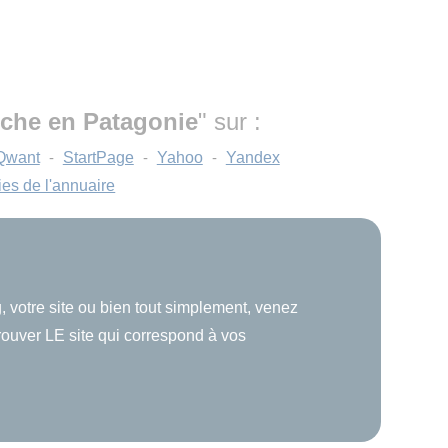
êche en Patagonie
" sur :
Qwant
-
StartPage
-
Yahoo
-
Yandex
ies de l'annuaire
, votre site ou bien tout simplement, venez
trouver LE site qui correspond à vos