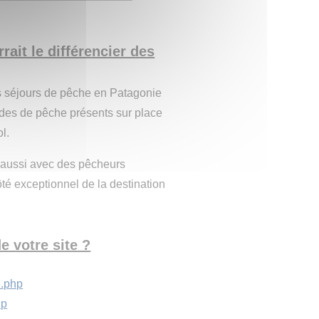
rait le différencier des
es séjours de pêche en Patagonie
ides de pêche présents sur place
l.
nt aussi avec des pêcheurs
té exceptionnel de la destination
e votre site ?
e.php
hp