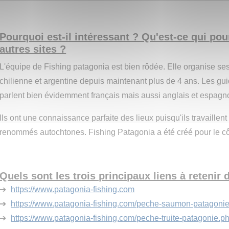
Pourquoi est-il intéressant ? Qu'est-ce qui pour
autres sites ?
L'équipe de Fishing patagonia est bien rôdée. Elle organise s
chilienne et argentine depuis maintenant plus de 4 ans. Les gu
parlent bien évidemment français mais aussi anglais et espagno
Ils ont une connaissance parfaite des lieux puisqu'ils travaille
renommés autochtones. Fishing Patagonia a été créé pour le cô
Quels sont les trois principaux liens à retenir d
➔
https://www.patagonia-fishing.com
➔
https://www.patagonia-fishing.com/peche-saumon-patagoni
➔
https://www.patagonia-fishing.com/peche-truite-patagonie.p