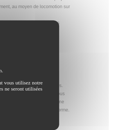
gement, au moyen de locomotion sur
Patagonia d'intervenir et vous
ez nous présenter ?
n.
t vous utilisez notre
tie des sensations très fortes.
s ne seront utilisées
rres en fonction de ce que vous
usieurs kilogrammes, plus d'une
oisson d'une puissance hors norme.
 l'état sauvage, mais ici en