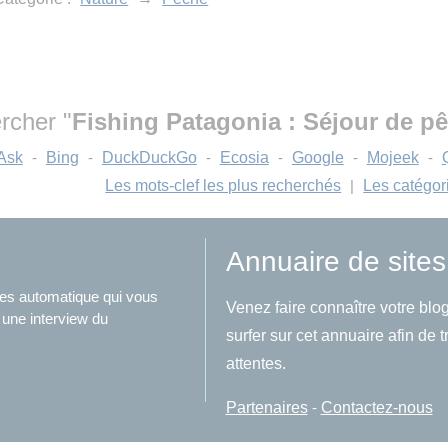
rcher "
Fishing Patagonia : Séjour de p
Ask
-
Bing
-
DuckDuckGo
-
Ecosia
-
Google
-
Mojeek
-
Les mots-clef les plus recherchés
|
Les catégor
Annuaire de sites
ites automatique qui vous
Venez faire connaître votre blog
 une interview du
surfer sur cet annuaire afin de 
attentes.
Partenaires
-
Contactez-nous