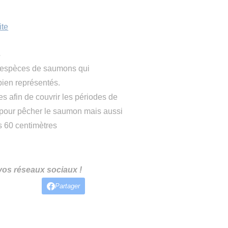
ite
?
 2 espèces de saumons qui
bien représentés.
s afin de couvrir les périodes de
s pour pêcher le saumon mais aussi
s 60 centimètres
 vos réseaux sociaux !
Partager