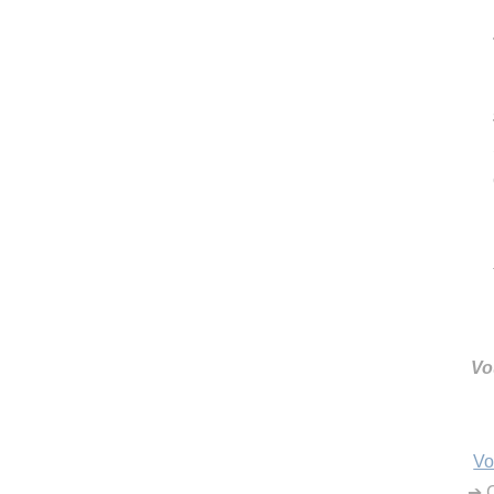
Vo
Vo
➔ C