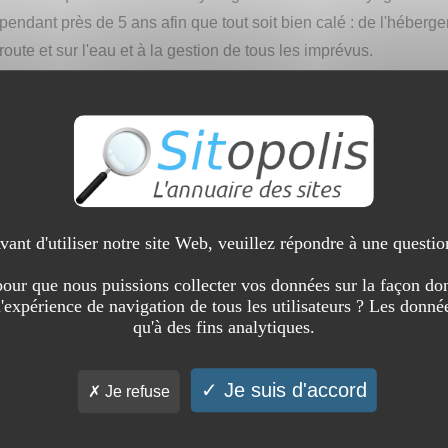
pendant près de 5 ans afin que tout soit bien calé : de l'héber
route et sur l'eau et à la gestion de tous les imprévus.
Aujourd'hui il ne reste plus qu'aux guides de pêche de Fishing 
accompagner durant votre séjour
Qui êtes-vous par rapport au site que vous all
Webmaster
vant d'utiliser notre site Web, veuillez répondre à une questio
Présentez le site aux internautes :
our que nous puissions collecter vos données sur la façon don
Pendant votre séjour de pêche en Patagonie vous aurez la garan
l'expérience de navigation de tous les utilisateurs ? Les donnée
Imaginez ! Changer de la pêche à la mouche à la pêche aux leu
qu'à des fins analytiques.
pouvez observer sur l'eau. Puis vous touchez un saumon de pl
dizaine pour la plupart... Et là le combat commence avec ce p
Je suis d'accord
Je refuse
En France il n'est malheureusement plus possible d'en trouver à
Patagonie oui.