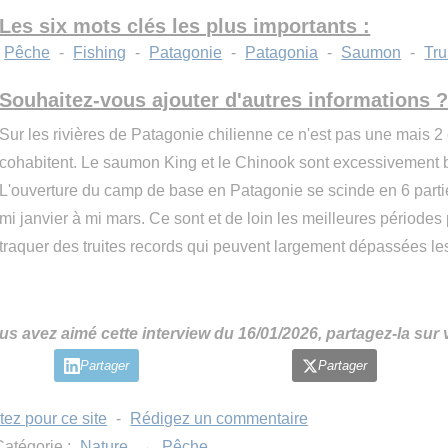
Les six mots clés les plus importants :
Pêche
-
Fishing
-
Patagonie
-
Patagonia
-
Saumon
-
Tru
Souhaitez-vous ajouter d'autres informations 
Sur les rivières de Patagonie chilienne ce n'est pas une mais
cohabitent. Le saumon King et le Chinook sont excessivement 
L'ouverture du camp de base en Patagonie se scinde en 6 partie
mi janvier à mi mars. Ce sont et de loin les meilleures période
traquer des truites records qui peuvent largement dépassées le
us avez aimé cette interview du 16/01/2026, partagez-la sur
Partager
Partager
tez pour ce site
-
Rédigez un commentaire
atégorie :
Nature
→
Pêche