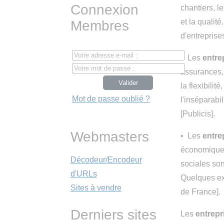
Connexion
chantiers, l
et la qualit
Membres
d'entreprises
• Les
entre
assurances,
la flexibilit
Mot de passe oublié ?
l'inséparabi
[Publicis].
Webmasters
• Les
entre
économique,
Décodeur/Encodeur
sociales sont
d'URLs
Quelques ex
Sites à vendre
de France].
Derniers sites
Les
entrepr