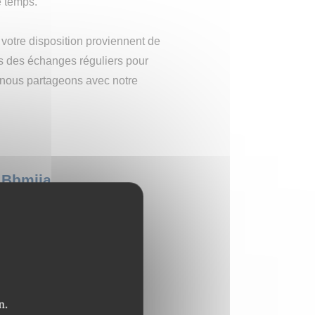
e temps.
votre disposition proviennent de
s des échanges réguliers pour
e nous partageons avec notre
e Bbmiia
n.