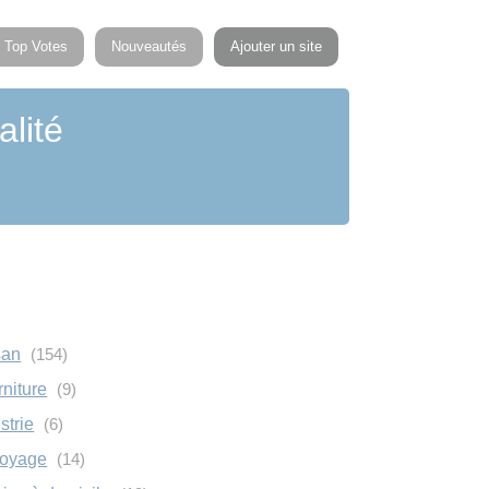
Top Votes
Nouveautés
Ajouter un site
alité
san
(154)
rniture
(9)
strie
(6)
toyage
(14)