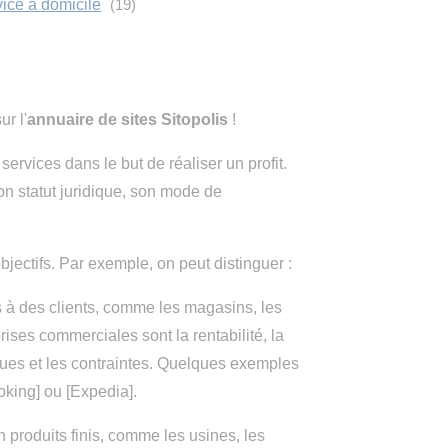
vice à domicile
(19)
sur l'
annuaire de sites Sitopolis
!
services dans le but de réaliser un profit.
son statut juridique, son mode de
bjectifs. Par exemple, on peut distinguer :
s à des clients, comme les magasins, les
ises commerciales sont la rentabilité, la
sques et les contraintes. Quelques exemples
oking] ou [Expedia].
 produits finis, comme les usines, les