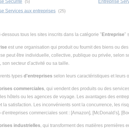
se Sécurité
(5)
Entreprise Ser
se Services aux entreprises
(25)
-dessous tous les sites inscrits dans la catégorie "
Entreprise
" 
rise
est une organisation qui produit ou fournit des biens ou des 
se peut être individuelle, collective, publique ou privée, selon 
 son secteur d'activité ou sa taille.
férents types
d'entreprises
selon leurs caractéristiques et leurs o
prises commerciales
, qui vendent des produits ou des service
 les hôtels ou les agences de voyage. Les avantages des entrepr
t la satisfaction. Les inconvénients sont la concurrence, les ri
 d'entreprises commerciales sont : [Amazon], [McDonald's], [Bo
prises industrielles
, qui transforment des matières premières en