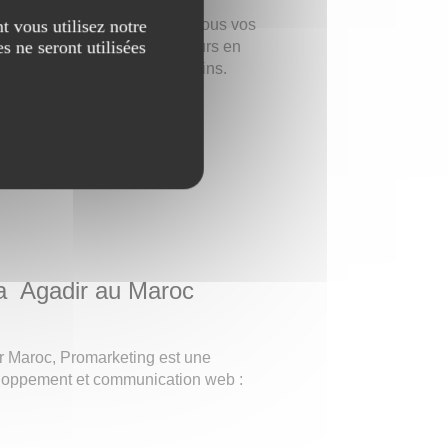
t vous utilisez notre
ix-les-Bains pour satisfaire tous vos
s ne seront utilisées
ille et autours. Restez toujours en
bles pour vous à Aix-les-Bains.
e Taxi Aix-les-Bains
t a Agadir au Maroc
ir Maroc, Promarketing est une
loppement et communication web :