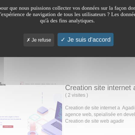
our que nous puissions collecter vos données sur la façon don
Contacter un Taxi simplement à A
l'expérience de navigation de tous les utilisateurs ? Les donnée
désirs de déplacements dans la v
qu'à des fins analytiques.
mouvement avec des Taxi disponi
Je suis d'accord
Je refuse
Voir l'interview du sit
Creation site interne
(
2 visites
)
Creation de site internet a Agad
agence web, speialisée en deve
Creation de site web agadir