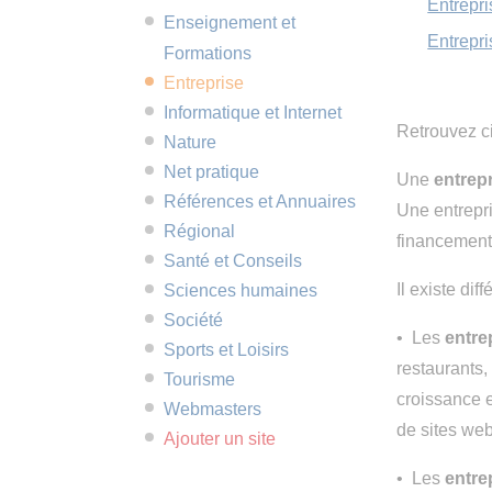
Entrepri
Enseignement et
Entrepri
Formations
Entreprise
Informatique et Internet
Retrouvez ci
Nature
Net pratique
Une
entrep
Références et Annuaires
Une entrepri
Régional
financement,
Santé et Conseils
Il existe dif
Sciences humaines
Société
• Les
entre
Sports et Loisirs
restaurants,
Tourisme
croissance e
Webmasters
de sites web
Ajouter un site
• Les
entre