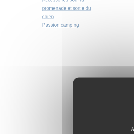
promenade et sortie du
chien
Passion camping
A