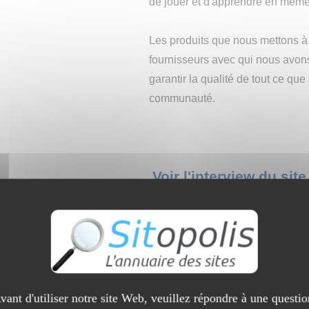
de jouer et d'apprendre en mêm
Les produits que nous mettons à 
fournisseurs avec qui nous avon
garantir la qualité de tout ce qu
communauté.
Voir l'interview du sit
Taxi Aix-les-Bains
vant d'utiliser notre site Web, veuillez répondre à une questio
(
1 visite
)