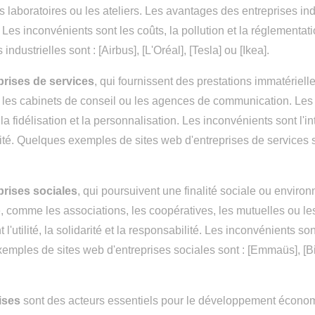
es laboratoires ou les ateliers. Les avantages des entreprises indu
é. Les inconvénients sont les coûts, la pollution et la réglemen
 industrielles sont : [Airbus], [L'Oréal], [Tesla] ou [Ikea].
prises de services
, qui fournissent des prestations immatériel
 les cabinets de conseil ou les agences de communication. Les 
é, la fidélisation et la personnalisation. Les inconvénients sont l'in
lité. Quelques exemples de sites web d'entreprises de services 
prises sociales
, qui poursuivent une finalité sociale ou environ
 comme les associations, les coopératives, les mutuelles ou le
 l'utilité, la solidarité et la responsabilité. Les inconvénients son
emples de sites web d'entreprises sociales sont : [Emmaüs], [B
ises
sont des acteurs essentiels pour le développement économ