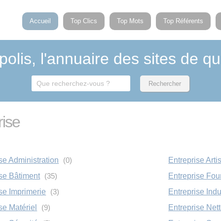
Accueil
Top Clics
Top Mots
Top Référents
polis, l'annuaire des sites de qu
rise
se Administration
(0)
Entreprise Arti
ise Bâtiment
(35)
Entreprise Fou
se Imprimerie
(3)
Entreprise Indu
se Matériel
(9)
Entreprise Net