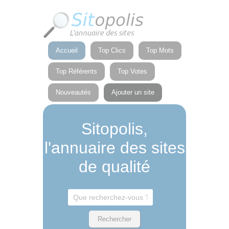
Panneau de gestion des cookies
Accueil
Top Clics
Top Mots
Top Référents
Top Votes
Nouveautés
Ajouter un site
Sitopolis,
l'annuaire des sites
de qualité