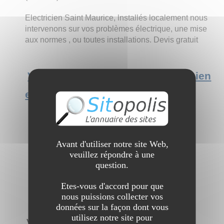
Electricien Saint Maurice, lnstallés localement nous
intervenons sur vos problèmes électrique, une mise
aux normes , ou toutes installations. Devis gratuit
Voir l'interview du site un electricien
expert sur saint maurice
Avant d'utiliser notre site Web,
veuillez répondre à une
question.
Etes-vous d'accord pour que
nous puissions collecter vos
données sur la façon dont vous
utilisez notre site pour
Votre electricien expert sur