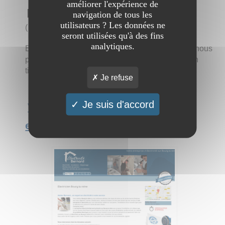
améliorer l'expérience de
Meudon
navigation de tous les
utilisateurs ? Les données ne
(
1 visite
)
seront utilisées qu'à des fins
analytiques.
Besoin d'un électricien sur Meudon ! Contactez-nous
pour un dépannage express , une installation, un
tirage de ligne ou une mise en conformité.....
Je refuse
Je suis d'accord
Voir l'interview du site Votre
electricien expert sur Meudon