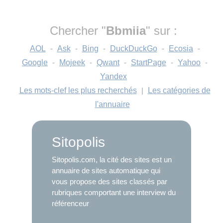
Chercher "
Bbmiia
" sur :
AOL
-
Ask
-
Bing
-
DuckDuckGo
-
Ecosia
-
Google
-
Mojeek
-
Qwant
-
StartPage
-
Yahoo
-
Yandex
Les mots-clef les plus recherchés
|
Les catégories de
l'annuaire
Sitopolis
Sitopolis.com, la cité des sites est un
annuaire de sites automatique qui
vous propose des sites classés par
rubriques comportant une interview du
référenceur