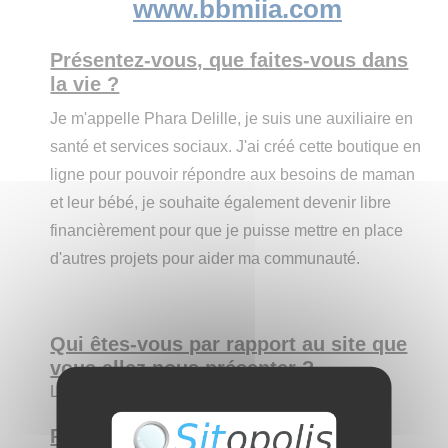
www.bbmiia.com
Présentez-vous, que faites-vous dans
la vie ?
Je m'appelle Phara Delille, je suis une auxiliaire en
santé et services sociaux. J'ai créé cette boutique en
ligne pour pouvoir répondre aux besoins de maman
et leur bébé, je souhaite également devenir libre
financièrement pour que je puisse mettre en place
d'autres projets pour aider ma communauté.
Qui êtes-vous par rapport au site que
vous allez nous présenter ?
La propriétaire
Présentez le site aux internautes :