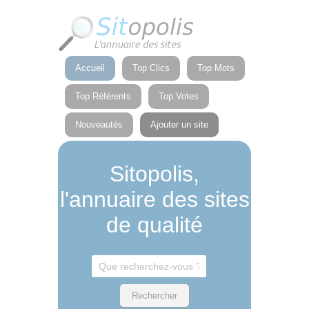
Panneau de gestion des cookies
Accueil
Top Clics
Top Mots
Top Référents
Top Votes
Nouveautés
Ajouter un site
Sitopolis,
l'annuaire des sites
de qualité