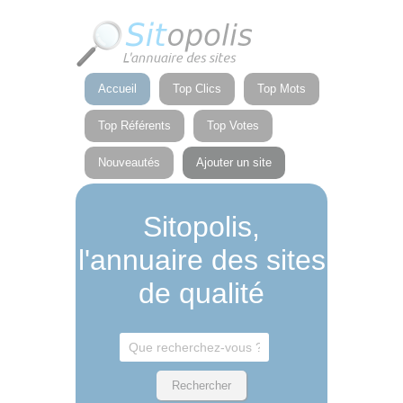
Panneau de gestion des cookies
Accueil
Top Clics
Top Mots
Top Référents
Top Votes
Nouveautés
Ajouter un site
Sitopolis,
l'annuaire des sites
de qualité