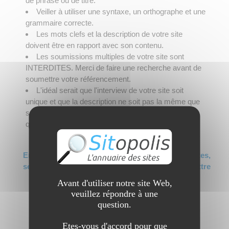
de phrase ou de titre.
Veiller à utiliser une syntaxe, un orthographe et une
grammaire correcte.
Les mots clefs et la description de votre site
doivent être en rapport avec son contenu.
Les soumissions multiples de votre site sont
INTERDITES. Merci de faire une recherche avant de
soumettre votre référencement.
L'idéal serait que l'interview de votre site soit
unique et que la description ne soit pas la même que
sur d'autres sites afin de proposer un contenu de
qualité.
En raison de trop nombreuses soumissions de sites,
seuls les forfaits PREMIUM ont le droit de soumettre
des sites désormais (et sans limite bien sûr).
Avant d'utiliser notre site Web,
Merci de choisir le forfait ci-dessous.
veuillez répondre à une
question.
Annuaire optimisé pour le
Etes-vous d'accord pour que