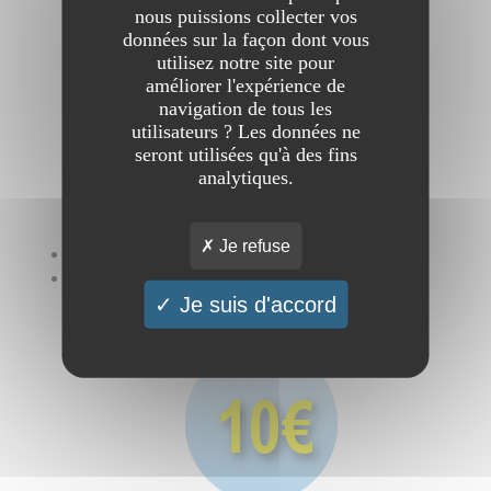
référencement
nous puissions collecter vos
données sur la façon dont vous
utilisez notre site pour
améliorer l'expérience de
navigation de tous les
utilisateurs ? Les données ne
seront utilisées qu'à des fins
analytiques.
Je refuse
Soumission
illimitée
pour seulement 10€.
Plus vous
détaillerez
votre site et mieux il se
Je suis d'accord
classera
.