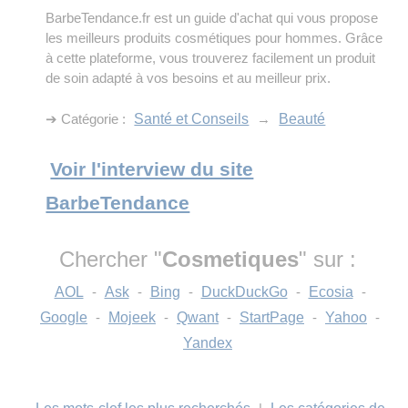
BarbeTendance.fr est un guide d'achat qui vous propose
les meilleurs produits cosmétiques pour hommes. Grâce
à cette plateforme, vous trouverez facilement un produit
de soin adapté à vos besoins et au meilleur prix.
➔ Catégorie :
Santé et Conseils
→
Beauté
Voir l'interview du site
BarbeTendance
Chercher "
Cosmetiques
" sur :
AOL
-
Ask
-
Bing
-
DuckDuckGo
-
Ecosia
-
Google
-
Mojeek
-
Qwant
-
StartPage
-
Yahoo
-
Yandex