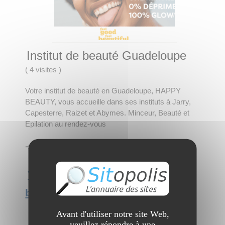
Institut de beauté Guadeloupe
(
4 visites
)
Votre institut de beauté en Guadeloupe, HAPPY
BEAUTY, vous accueille dans ses instituts à Jarry,
Capesterre, Raizet et Abymes. Minceur, Beauté et
Epilation au rendez-vous
➔ Catégorie :
Santé et Conseils
→
Beauté
Voir l'interview du site Institut de
beauté Guadeloupe
Avant d'utiliser notre site Web,
veuillez répondre à une