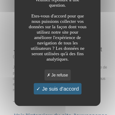
question.
Etes-vous d'accord pour que
nous puissions collecter vos
données sur la façon dont vous
utilisez notre site pour
améliorer l'expérience de
navigation de tous les
utilisateurs ? Les données ne
Jouvessence anti-rides immédiat
seront utilisées qu'à des fins
(
5 visites
)
analytiques.
Jouvessence anti-rides immédiat est un site de vente de
produits cosmétiques anti-rides. Le sérum utilisé agit
Je refuse
directement sur les cellules pour leur redonner du tonus
en seulement 3 minutes ! La peau retrouve donc une
Je suis d'accord
nouvelle jeunesse.
➔ Catégorie :
Santé et Conseils
→
Beauté