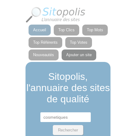
Panneau de gestion des cookies
Accueil
Top Clics
Top Mots
Top Référents
Top Votes
Nouveautés
Ajouter un site
Sitopolis,
l'annuaire des sites
de qualité