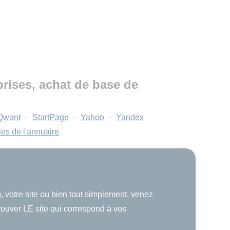
eprises, achat de base de
Qwant
-
StartPage
-
Yahoo
-
Yandex
ies de l'annuaire
, votre site ou bien tout simplement, venez
trouver LE site qui correspond à vos