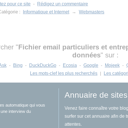
tez pour ce site
-
Rédigez un commentaire
atégorie :
Informatique et Internet
→
Webmasters
cher "
Fichier email particuliers et entr
données
" sur :
Ask
-
Bing
-
DuckDuckGo
-
Ecosia
-
Google
-
Mojeek
-
Les mots-clef les plus recherchés
|
Les catégor
Annuaire de sites
ites automatique qui vous
Venez faire connaître votre blog
 une interview du
surfer sur cet annuaire afin de 
attentes.