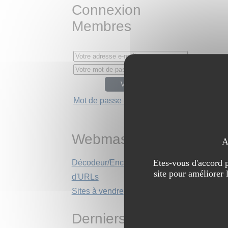
Connexion
Membres
Mot de passe oublié ?
Webmasters
A
Etes-vous d'accord p
Décodeur/Encodeur
site pour améliorer 
d'URLs
Sites à vendre
Derniers sites