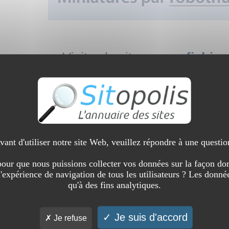
Visitez le site :
www.fichier
Présentez-vous, que faites-vous dans la vie ?
Je suis web entrepreneur
Qui êtes-vous par rapport au site que vous all
Référenceur
vant d'utiliser notre site Web, veuillez répondre à une questio
Présentez le site aux internautes :
our que nous puissions collecter vos données sur la façon don
l'expérience de navigation de tous les utilisateurs ? Les donnée
Notre platefrome propose le vente de listes de prospections iss
qu'à des fins analytiques.
français. Ces emails sont utilisables pour l'envoi de campagn
prospection multicanal comprenant des adresses postales et t
Je suis d'accord
Je refuse
Pourquoi est-il intéressant ? Qu'est-ce qui pour