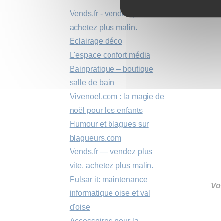
Vends.fr - vendez plus vite.
achetez plus malin.
Éclairage déco
L'espace confort média
Bainpratique – boutique
salle de bain
Vivenoel.com : la magie de
noël pour les enfants
Humour et blagues sur
blagueurs.com
Vends.fr — vendez plus
vite. achetez plus malin.
Pulsar it: maintenance
Vo
informatique oise et val
d'oise
Accessoires pour la