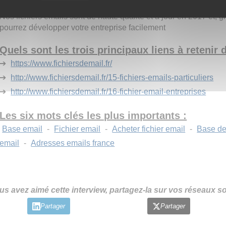
autres sites ?
Nos fichiers emails sont de haute qualité et à jour en 2017 et, g
pourrez développer votre entreprise facilement
Quels sont les trois principaux liens à retenir d
➔
https://www.fichiersdemail.fr/
➔
http://www.fichiersdemail.fr/15-fichiers-emails-particuliers
➔
http://www.fichiersdemail.fr/16-fichier-email-entreprises
Les six mots clés les plus importants :
Base email
-
Fichier email
-
Acheter fichier email
-
Base de
email
-
Adresses emails france
us avez aimé cette interview, partagez-la sur vos réseaux so
Partager
Partager