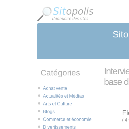
Panneau de gestion des cookies
Sito
Intervi
Catégories
base 
Achat vente
Actualités et Médias
Arts et Culture
Fi
Blogs
Commerce et économie
(
4 
Divertissements