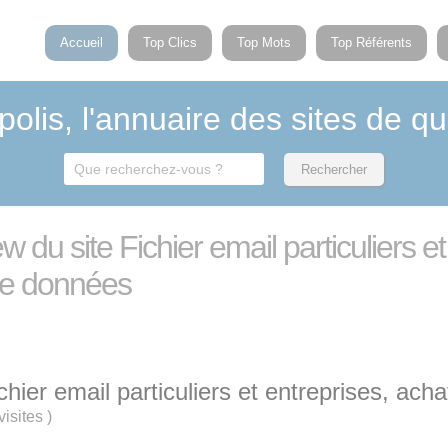
Accueil
Top Clics
Top Mots
Top Référents
polis, l'annuaire des sites de qu
ew du site Fichier email particuliers e
de données
chier email particuliers et entreprises, ac
visites
)