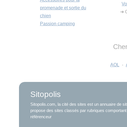
Vo
promenade et sortie du
➔ C
chien
Passion camping
Cher
AOL
-
Sitopolis
Sitopolis.com, la cité des sites est un annuaire de s
propose des sites classés par rubriques comportant
référenceur