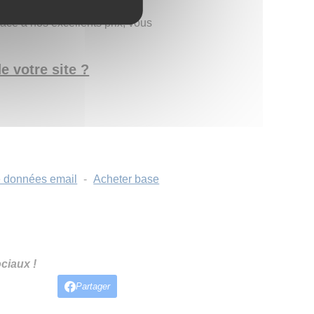
râce à nos excellents prix, vous
e votre site ?
 données email
-
Acheter base
ciaux !
Partager