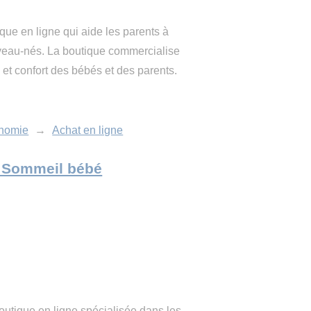
que en ligne qui aide les parents à
veau-nés. La boutique commercialise
et confort des bébés et des parents.
nomie
→
Achat en ligne
te Sommeil bébé
outique en ligne spécialisée dans les