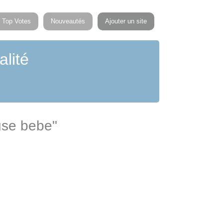
Top Votes
Nouveautés
Ajouter un site
alité
euse bebe"