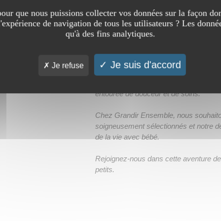
our que nous puissions collecter vos données sur la façon don
l'expérience de navigation de tous les utilisateurs ? Les donnée
qu'à des fins analytiques.
Grandir Ensemble
(
12 visites
)
Je suis d'accord
Je refuse
NOS ENGAGEMENTS
Nous croyons fermement que chaque b
entourée de douceur et de soins.
Chez Grandir Ensemble, nous souhaiton
soigneusement sélectionnés et notre
de la vie avec bébé.
Rejoignez-nous dans cette aventure de l
petits.