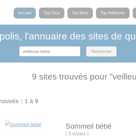
Accueil
Top Clics
Top Mots
Top Référents
polis, l'annuaire des sites de qu
9 sites trouvés pour "veill
rouvés : 1 à 9
Sommeil bébé
(
3 visites
)