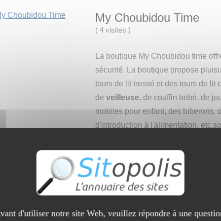
My Choubidou Time
(
4 visites
)
La boutique My Choubidou time offre 
sécurité. La boutique propose pluisu
tours de lit tressé et des tours de lit
de
veilleuse
, de couffin bébé, de jo
mobiles pour enfant, des biberons,
d'introduction à l'alimentation, etc.
et des futurs parents pour le bébé.
➔ Catégorie :
Société
→
Enfants
Voir l'interview du site
vant d'utiliser notre site Web, veuillez répondre à une questio