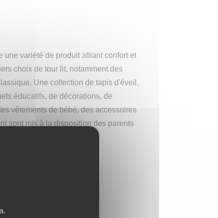
une variété de produit alliant confort et
ers choix de tour lit, notamment des
 classique. Une collection de tapis d'éveil,
uets éducatifs, de décorations, de
 des vêtements de bébé, des accessoires
sont sont mis à la disposition des parents
 My Choubidou Time
n.