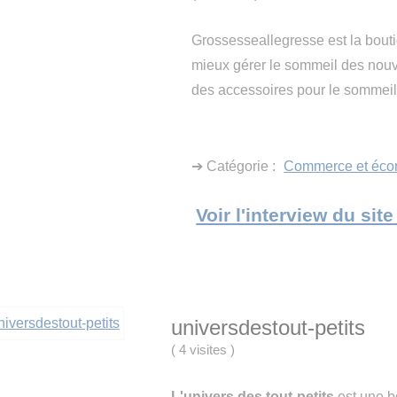
Grossesseallegresse est la bouti
mieux gérer le sommeil des nou
des accessoires pour le sommeil 
➔ Catégorie :
Commerce et éco
Voir l'interview du si
universdestout-petits
(
4 visites
)
L'univers des tout-petits
est une b