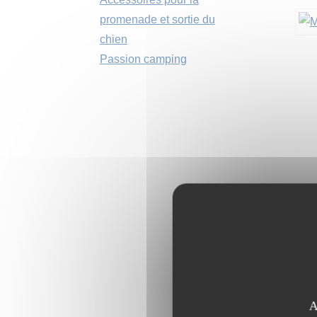
promenade et sortie du
chien
Passion camping
A