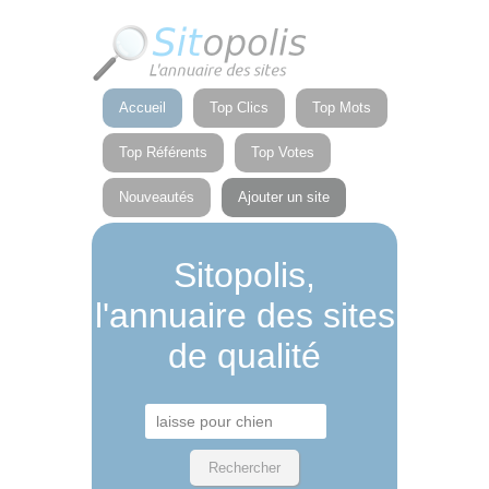
Panneau de gestion des cookies
Accueil
Top Clics
Top Mots
Top Référents
Top Votes
Nouveautés
Ajouter un site
Sitopolis,
l'annuaire des sites
de qualité