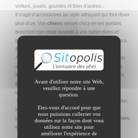
voiture, jouets, gourdes et bien d'autres...
Il s'agit d'accessoires au style attrayant qui font rêver
plus d'un. Vos
chien
s seront chics en les portant.
bonchiot.com reste ouverte à vos subjections et
promet de vous servir avec respect et bienveillance.
Il est extrêmement facile de nous joindre.
Avec bonchiot.com, finies les mauvaises surprises
d'accessoires mal ajustés et de mauvaise qualité.
Nos produits rendront vos balades agréables, tant
Avant d'utiliser notre site Web,
pour
le propriétaire que
pour
son compagnon à
veuillez répondre à une
quatre pattes.
question.
Nous sommes fiers de notre aptitude à gérer toutes
Etes-vous d'accord pour que
les commandes avec attention et célérité. Notre
nous puissions collecter vos
priorité,c'est le bien-être et la sécurité de votre
chien
,
données sur la façon dont vous
utilisez notre site pour
en tout temps et en tout lieu.
améliorer l'expérience de