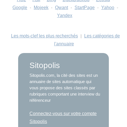
Google
-
Mojeek
-
Qwant
-
StartPage
-
Yahoo
-
Yandex
Les mots-clef les plus recherchés
|
Les catégories de
l'annuaire
Sitopolis
Sitopolis.com, la cité des sites est un
annuaire de sites automatique qui
vous propose des sites classés par
rubriques comportant une interview du
référenceur
Connectez-vous sur votre compte
Sitopolis