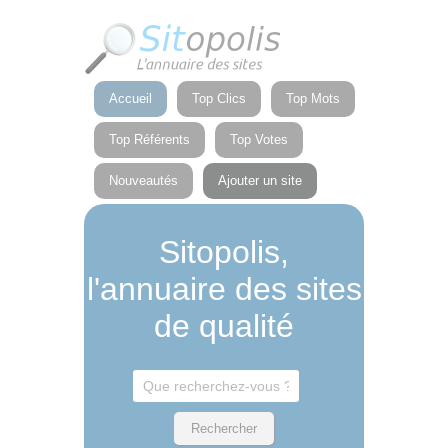
Panneau de gestion des cookies
Accueil
Top Clics
Top Mots
Top Référents
Top Votes
Nouveautés
Ajouter un site
Sitopolis,
l'annuaire des sites
de qualité