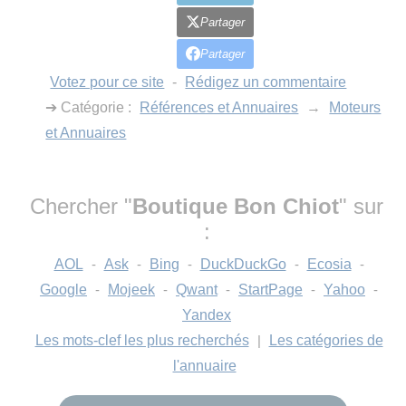
Partager
Partager
Votez pour ce site
-
Rédigez un commentaire
➔ Catégorie :
Références et Annuaires
→
Moteurs
et Annuaires
Chercher "
Boutique Bon Chiot
" sur
:
AOL
-
Ask
-
Bing
-
DuckDuckGo
-
Ecosia
-
Google
-
Mojeek
-
Qwant
-
StartPage
-
Yahoo
-
Yandex
Les mots-clef les plus recherchés
|
Les catégories de
l'annuaire