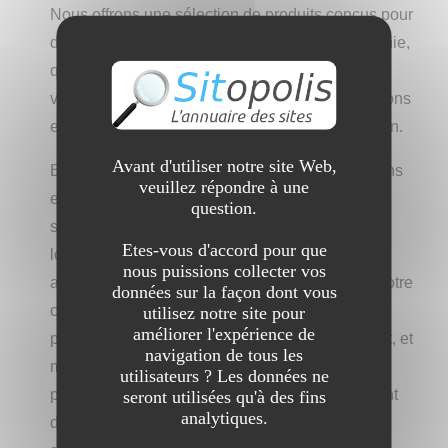
Nous offrons une sélection de produits conçus pour
diverses activités avec votre animal de compagnie,
que ce soit pour des balades tranquilles dans le
voisinage, des sessions d'exercice, des excursions
en voiture ou en montagne, peu importe la saison.
Avant d'utiliser notre site Web,
Bonchiot.com est ravie de répondre à vos besoins
veuillez répondre à une
en vous proposant des produits de qualité
question.
supérieure qui vous seront utiles pendants très
Etes-vous d'accord pour que
longtemps. Nos articles sont pensés pour vous
nous puissions collecter vos
accompagner dans toutes vos aventures avec votre
données sur la façon dont vous
compagnon à quatre pattes, garantissant sa
utilisez notre site pour
améliorer l'expérience de
protection lors des sorties de jour comme de nuit, et
navigation de tous les
même dans la plus sombre obscurité. Nous
utilisateurs ? Les données ne
proposons une variété de collections comprenant
seront utilisées qu'à des fins
analytiques.
des laisses, colliers, harnais, cages, et bien d?