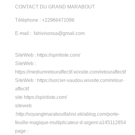
CONTACT DU GRAND MARABOUT
Téléphone : +22966471096
E-mail : fahivisossa@gmail.com
SiteWeb : https://spiritiste.com/
SiteWeb :
https://mediumretouraffectif.wixsite.com/retouraffectif
SiteWeb : https://sorcier-vaudou.wixsite.com/retour-
affectif
site https://spiritiste.com/
siteweb
:http://voyangtmaraboutfahivi.eklablog.com/porte-
feuille-magique-multiplicateur-d-argent-a145112854
page :