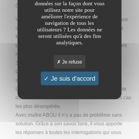
données sur la façon dont vous
COMPETENT
utilisez notre site pour
améliorer l'expérience de
Vous ne croyez pas en la voyance, en la puissance
navigation de tous les
des rituels vaudou, et au miracle de la nature? Le
utilisateurs ? Les données ne
seront utilisées qu'à des fins
Maître ABOU vous fera changer d’avis
analytiques.
Le maître ABOUest un marabout voyant compétent
reconnu pour son talent en tant que jeune et ces
Je refuse
30 années d’expérience.
Les résultats sont garantis sous 72h, pour une
Je suis d'accord
solution rapide et définitive.
Le jeune maître ABOU est un marabout spécialiste
du retour immédiat de l’être aimé même dans les cas
les plus désespérés.
Avec maître ABOU il n’y a pas de problème sans
solution. Grâce à son savoir faire, il vous apporte
les réponses à toutes les interrogations qui vous