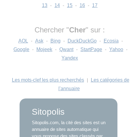
13
-
14
-
15
-
16
-
17
Chercher "
Cher
" sur :
AOL
-
Ask
-
Bing
-
DuckDuckGo
-
Ecosia
-
Google
-
Mojeek
-
Qwant
-
StartPage
-
Yahoo
-
Yandex
Les mots-clef les plus recherchés
|
Les catégories de
l'annuaire
Sitopolis
Sitopolis.com, la cité des sites est un
annuaire de sites automatique qui
vous propose des sites classés par