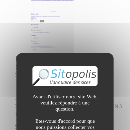
Marabout africain Tel/whatsapp
:+22966471096
(
9 visites
)
Avant d'utiliser notre site Web,
LE MEILLEUR MARABOUT DE RETOUR
veuillez répondre à une
D’AMOUR, RETOUR D’AFFECTION RAPIDE EN 3
question.
JOURS
Etes-vous d'accord pour que
nous puissions collecter vos
BABA TOGBOE TRES PUISSANT ET