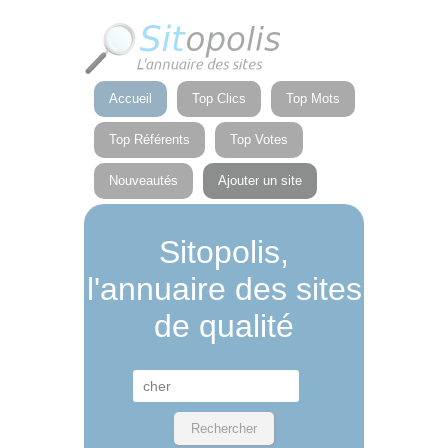
Panneau de gestion des cookies
Accueil
Top Clics
Top Mots
Top Référents
Top Votes
Nouveautés
Ajouter un site
Sitopolis,
l'annuaire des sites
de qualité