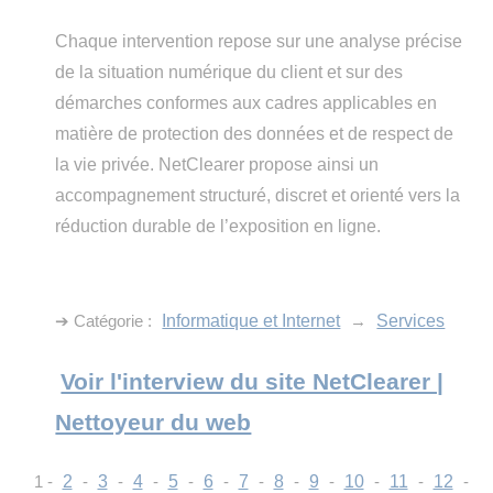
Chaque intervention repose sur une analyse précise
de la situation numérique du client et sur des
démarches conformes aux cadres applicables en
matière de protection des données et de respect de
la vie privée. NetClearer propose ainsi un
accompagnement structuré, discret et orienté vers la
réduction durable de l’exposition en ligne.
➔ Catégorie :
Informatique et Internet
→
Services
Voir l'interview du site NetClearer |
Nettoyeur du web
1 -
2
-
3
-
4
-
5
-
6
-
7
-
8
-
9
-
10
-
11
-
12
-