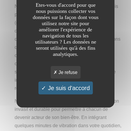
Etes-vous d'accord pour que
Notre démarche repose sur une approche à la fois
nous puissions collecter vos
pragmatique et intuitive : identifier un besoin
données sur la façon dont vous
(détente, sommeil, clarté mentale), activer le
utilisez notre site pour
améliorer l'expérience de
diapason, laisser la vibration se diffuser, puis
navigation de tous les
observer les sensations émergentes. Nous croyons
utilisateurs ? Les données ne
que la transformation ne vient pas d’une théorie
seront utilisées qu'à des fins
analytiques.
complexe, mais d’une expérience répétée,
consciente et personnelle. VibraPure n’est pas
seulement une boutique d’instruments ; c’est une
Je refuse
invitation à ralentir, à écouter, et à cultiver une
Je suis d'accord
relation plus fine à son propre état intérieur.
Notre intention est claire : offrir un outil simple, non
invasif et durable pour permettre à chacun de
devenir acteur de son bien-être. En intégrant
quelques minutes de vibration dans votre quotidien,