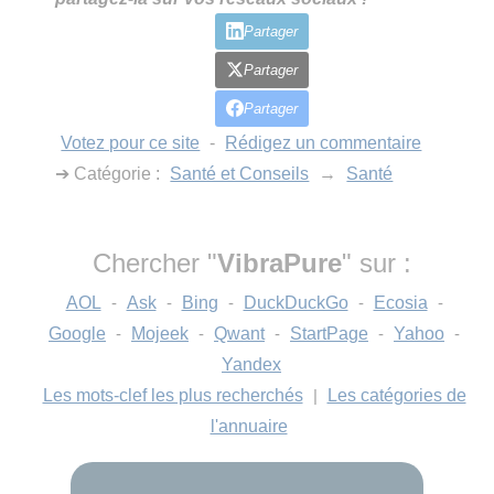
Partager
Partager
Partager
Votez pour ce site
-
Rédigez un commentaire
➔ Catégorie :
Santé et Conseils
→
Santé
Chercher "
VibraPure
" sur :
AOL
-
Ask
-
Bing
-
DuckDuckGo
-
Ecosia
-
Google
-
Mojeek
-
Qwant
-
StartPage
-
Yahoo
-
Yandex
Les mots-clef les plus recherchés
|
Les catégories de
l'annuaire