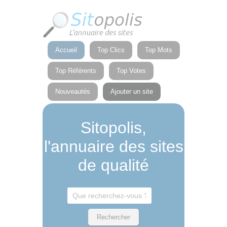
Panneau de gestion des cookies
Accueil
Top Clics
Top Mots
Top Référents
Top Votes
Nouveautés
Ajouter un site
Sitopolis,
l'annuaire des sites
de qualité