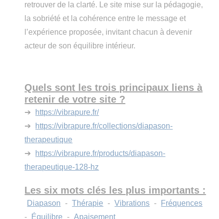
retrouver de la clarté. Le site mise sur la pédagogie,
la sobriété et la cohérence entre le message et
l’expérience proposée, invitant chacun à devenir
acteur de son équilibre intérieur.
Quels sont les trois principaux liens à
retenir de votre site ?
➔
https://vibrapure.fr/
➔
https://vibrapure.fr/collections/diapason-
therapeutique
➔
https://vibrapure.fr/products/diapason-
therapeutique-128-hz
Les six mots clés les plus importants :
Diapason
-
Thérapie
-
Vibrations
-
Fréquences
-
Équilibre
-
Apaisement