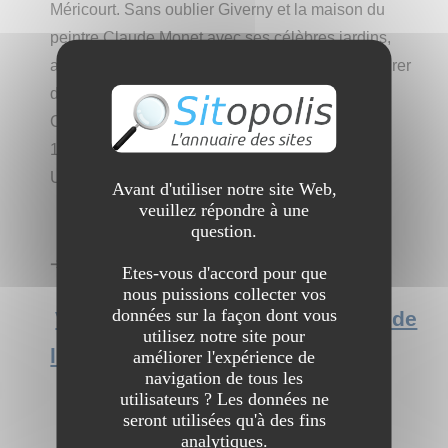
Méricourt. Sans oublier Giverny et la maison du
peintre Claude Monet avec ses célèbres jardins,
accompagnés de tant d’autres merveilles à admirer
depuis le ciel !
Cette activité comprend :
1x Vol de X minutes
Un baptême de l'air en Avion type Ulm ( 3 axes )
Avant d'utiliser notre site Web,
veuillez répondre à une
question.
➔ Catégorie :
Sports et Loisirs
→
Autres sports
Etes-vous d'accord pour que
nous puissions collecter vos
données sur la façon dont vous
Voir l'interview du site Baptêmes de
utilisez notre site pour
l'air Normandie
améliorer l'expérience de
navigation de tous les
utilisateurs ? Les données ne
seront utilisées qu'à des fins
analytiques.