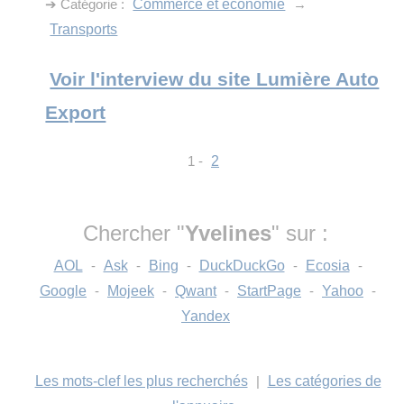
➔ Catégorie :
Commerce et économie
→
Transports
Voir l'interview du site Lumière Auto
Export
1 -
2
Chercher "
Yvelines
" sur :
AOL
-
Ask
-
Bing
-
DuckDuckGo
-
Ecosia
-
Google
-
Mojeek
-
Qwant
-
StartPage
-
Yahoo
-
Yandex
Les mots-clef les plus recherchés
|
Les catégories de