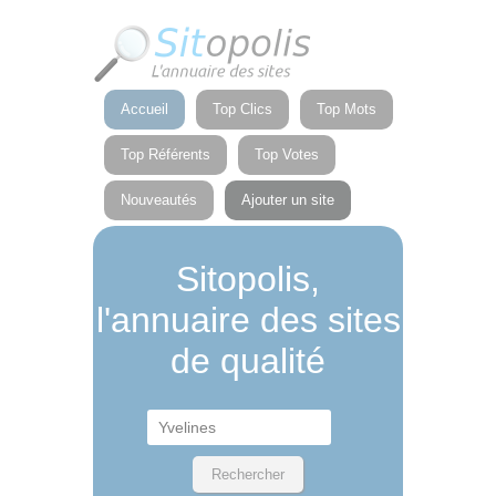
Panneau de gestion des cookies
Accueil
Top Clics
Top Mots
Top Référents
Top Votes
Nouveautés
Ajouter un site
Sitopolis,
l'annuaire des sites
de qualité