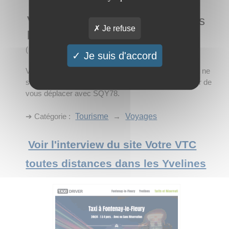
Votre VTC toutes distances dans
Je refuse
les Yvelines
(
2 visites
)
Je suis d'accord
Vous êtes un adepte du transport en VTC mais vous ne
savez pas quelle compagnie appeler ? Alors essayer de
vous déplacer avec SQY78.
➔ Catégorie :
Tourisme
→
Voyages
Voir l'interview du site Votre VTC
toutes distances dans les Yvelines