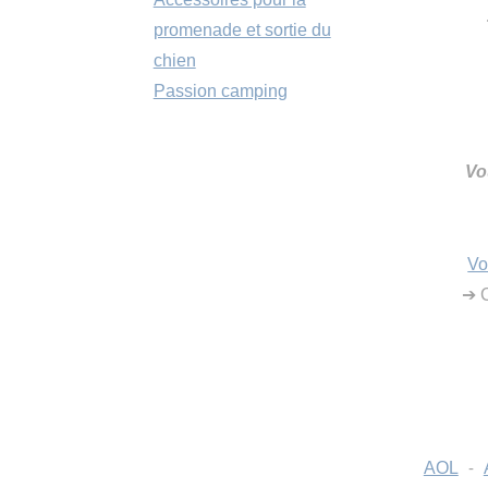
promenade et sortie du
chien
Passion camping
Vo
Vo
➔ C
AOL
-