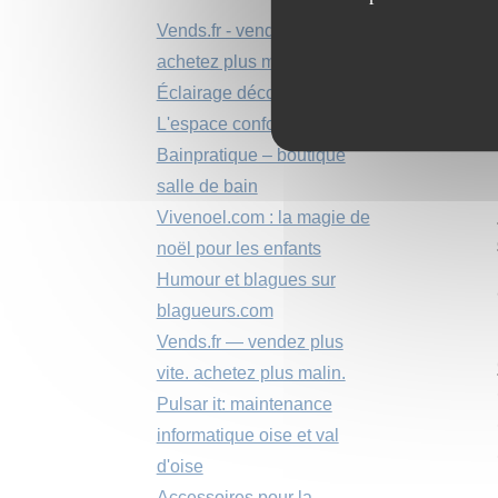
Vends.fr - vendez plus vite.
achetez plus malin.
Éclairage déco
L'espace confort média
Bainpratique – boutique
salle de bain
Vivenoel.com : la magie de
noël pour les enfants
Humour et blagues sur
blagueurs.com
Vends.fr — vendez plus
vite. achetez plus malin.
Pulsar it: maintenance
informatique oise et val
d'oise
Accessoires pour la