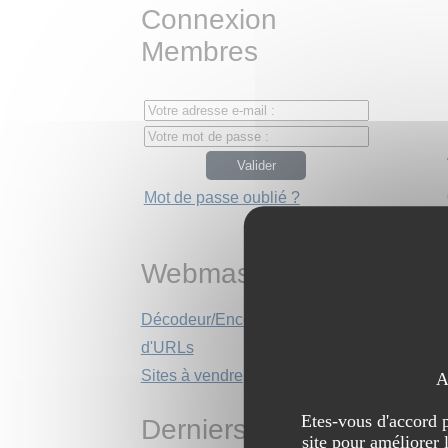
Connexion
Membres
Mot de passe oublié ?
Webmasters
Décodeur/Encodeur
d'URLs
Sites à vendre
A
Etes-vous d'accord p
Derniers sites
site pour améliorer 