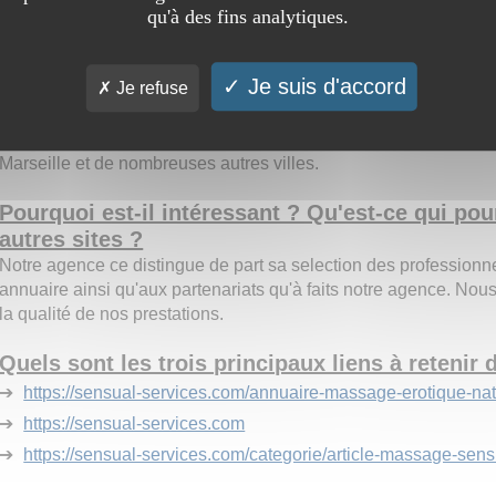
qu'à des fins analytiques.
couple, nos prestations haut de gammes sont ouvertes à tous les
bienfaits d'un massage de prestige. Glissez-vous donc entre les
professionnelles masseuses de France. Pour un massage pleins
Je suis d'accord
Je refuse
plusieurs types de prestations. Massage tantrique... Massage na
Chez Sensual-Services vous trouverez la masseuses de vos rêve
agence en Île de France soit directement sur notre annuaire sél
Marseille et de nombreuses autres villes.
Pourquoi est-il intéressant ? Qu'est-ce qui pour
autres sites ?
Notre agence ce distingue de part sa selection des professionne
annuaire ainsi qu'aux partenariats qu'à faits notre agence. Nou
la qualité de nos prestations.
Quels sont les trois principaux liens à retenir d
➔
https://sensual-services.com/annuaire-massage-erotique-natu
➔
https://sensual-services.com
➔
https://sensual-services.com/categorie/article-massage-sensu