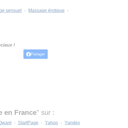
ge sensuel
-
Massage érotique
-
ciaux !
Partager
e en France
" sur :
Qwant
-
StartPage
-
Yahoo
-
Yandex