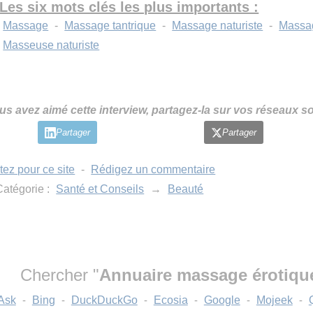
Les six mots clés les plus importants :
Massage
-
Massage tantrique
-
Massage naturiste
-
Massa
Masseuse naturiste
us avez aimé cette interview, partagez-la sur vos réseaux so
Partager
Partager
tez pour ce site
-
Rédigez un commentaire
atégorie :
Santé et Conseils
→
Beauté
Chercher "
Annuaire massage érotiqu
Ask
-
Bing
-
DuckDuckGo
-
Ecosia
-
Google
-
Mojeek
-