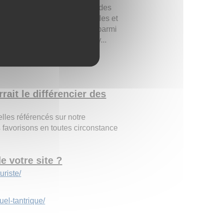
 clients désireux de profiter des
 mains expertes des plus belles et
 de sensualité. Choisissez parmi
turiste... Massage body-body...
s soit par le biais de notre
ect partout en France. Lyon,
rait le différencier des
lles référencés sur notre
s favorisons en toutes circonstance
e votre site ?
riste/
el-tantrique/