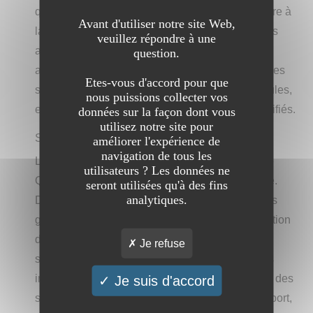
qualité de son service, et son attention particulière à
Avant d'utiliser notre site Web,
la satisfaction des clients. Ce qui le distingue des
veuillez répondre à une
autres sites de réservation de VTC, c'est son
question.
approche centrale sur l'expérience client, avec des
Etes-vous d'accord pour que
services personnalisés, un choix varié de véhicules,
nous puissions collecter vos
et une équipe de chauffeurs professionnels qualifiés.
données sur la façon dont vous
utilisez notre site pour
Simplicité et Accessibilité
améliorer l'expérience de
navigation de tous les
La première chose qui se distingue sur le site de
utilisateurs ? Les données ne
Queen VTC, c'est sa navigation fluide et intuitive.
seront utilisées qu'à des fins
analytiques.
Dès votre arrivée sur la page d'accueil, vous êtes
guidé à travers une interface claire où la réservation
de votre trajet devient une tâche facile, rapide et
Je refuse
sans stress. Vous pouvez trouver rapidement les
informations dont vous avez besoin : description des
Je suis d'accord
services, détails des véhicules, options de transport,