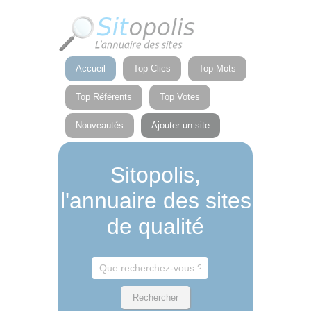
Panneau de gestion des cookies
Accueil
Top Clics
Top Mots
Top Référents
Top Votes
Nouveautés
Ajouter un site
Sitopolis,
l'annuaire des sites
de qualité