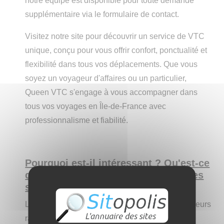
notre équipe est disponible pour toute demande
supplémentaire via le formulaire de contact.
Visitez notre site pour découvrir un service de VTC
unique, conçu pour vous offrir confort, ponctualité et
flexibilité dans tous vos déplacements. Que vous
soyez un voyageur d'affaires ou un particulier,
Queen VTC s'engage à vous accompagner dans
tous vos voyages en Île-de-France avec
professionnalisme et fiabilité.
Pourquoi est-il intéressant ? Qu'est-ce
qui pourrait le différencier des autres
sites ?
Le site de
Queen VTC
est intéressant pour plusieurs
raisons, notamment sa simplicité d'utilisation, la