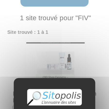
1 site trouvé pour "FIV"
Site trouvé : 1 à 1
High Five CBD Magasin CBD en
France
(
6 visites
)