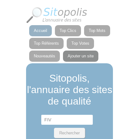
Panneau de gestion des cookies
Accueil
Top Clics
Top Mots
Top Référents
Top Votes
Nouveautés
Ajouter un site
Sitopolis,
l'annuaire des sites
de qualité