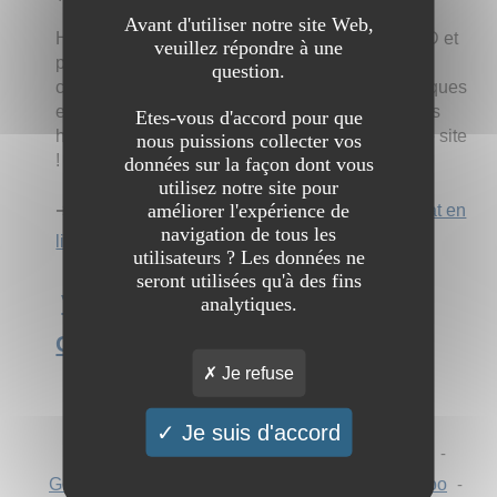
Avant d'utiliser notre site Web,
High
fiv
e CBD est un magasin de cannabis CBD et
veuillez répondre à une
propose une large offre de produit à base de
question.
cannabidiol. Nous disposons de plusieurs boutiques
en France ainsi qu'un site internet. Retrouver nos
Etes-vous d'accord pour que
huiles, fleurs et crèmes à base de CBD sur notre site
nous puissions collecter vos
!
données sur la façon dont vous
utilisez notre site pour
améliorer l'expérience de
➔ Catégorie :
Commerce et économie
→
Achat en
navigation de tous les
ligne
utilisateurs ? Les données ne
seront utilisées qu'à des fins
Voir l'interview du site High Five
analytiques.
CBD Magasin CBD en France
Je refuse
Chercher "
FIV
" sur :
Je suis d'accord
AOL
-
Ask
-
Bing
-
DuckDuckGo
-
Ecosia
-
Google
-
Mojeek
-
Qwant
-
StartPage
-
Yahoo
-