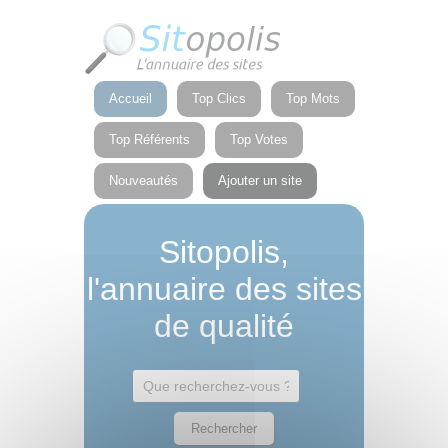
Panneau de gestion des cookies
Accueil
Top Clics
Top Mots
Top Référents
Top Votes
Nouveautés
Ajouter un site
Sitopolis,
l'annuaire des sites
de qualité