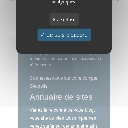
analytiques.
l'annuaire
Je refuse
Sitopolis
Je suis d'accord
Sitopolis.com, la cité des sites est un
annuaire de sites automatique qui
vous propose des sites classés par
rubriques comportant une interview du
référenceur
Connectez-vous sur votre compte
Sitopolis
Annuaire de sites
Venez faire connaître votre blog,
votre site ou bien tout simplement,
venez surfer sur cet annuaire afin