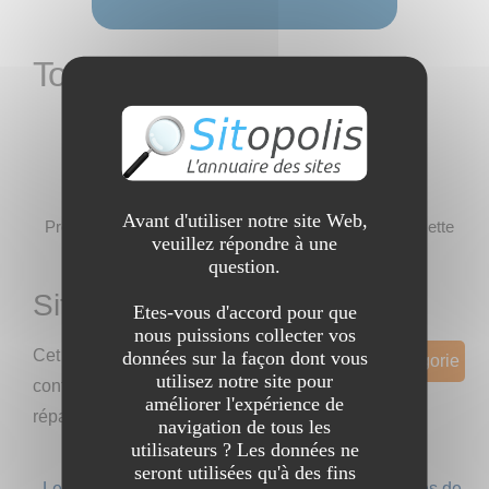
Tourisme Clubs
Pas encore de sites dans cette catégorie !
Avant d'utiliser notre site Web,
Profitez-en pour y ajouter votre site s'il correspond à cette
veuillez répondre à une
catégorie
question.
Sites et Catégories
Etes-vous d'accord pour que
nous puissions collecter vos
Cet annuaire
données sur la façon dont vous
Proposer un Site dans cette catégorie
utilisez notre site pour
contient 0 sites
améliorer l'expérience de
répartis dans cette catégorie
navigation de tous les
utilisateurs ? Les données ne
seront utilisées qu'à des fins
Les mots-clef les plus recherchés
|
Les catégories de