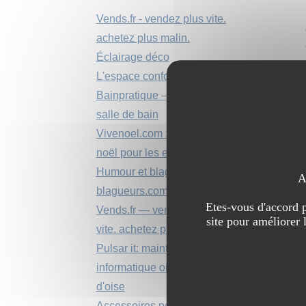
Vends.fr - vendez plus vite.
achetez plus malin.
Éclairage déco
L'espace confort média
Bainpratique – boutique
salle de bain
Vivenoel.com : la magie de
noël pour les enfants
Humour et blagues sur
A
blagueurs.com
Etes-vous d'accord p
Vends.fr — vendez plus
site pour améliorer 
vite. achetez plus malin.
Pulsar it: maintenance
informatique oise et val
d'oise
Accessoires pour la