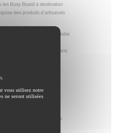
s les Busy Board à destination
opose des produits d’artisanats
itent de s'amuser et d'apprendre
uipe d’assurer la totalité du
n passant par la production dans
rication, et cela, à
vent donc profiter de produits
n.
tre processus créatif en les
t vous utilisez notre
s ne seront utilisées
s le faire ! Nous sommes les
s adapter aux demandes de nos
otre enfant, il suffit de nous