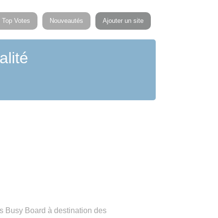
Top Votes
Nouveautés
Ajouter un site
alité
es Busy Board à destination des