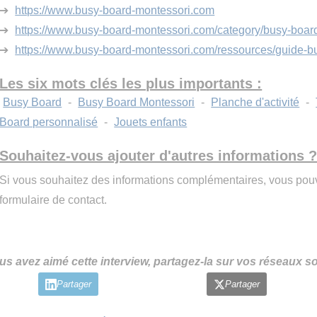
➔
https://www.busy-board-montessori.com
➔
https://www.busy-board-montessori.com/category/busy-boar
➔
https://www.busy-board-montessori.com/ressources/guide-b
Les six mots clés les plus importants :
Busy Board
-
Busy Board Montessori
-
Planche d'activité
-
Board personnalisé
-
Jouets enfants
Souhaitez-vous ajouter d'autres informations 
Si vous souhaitez des informations complémentaires, vous pouv
formulaire de contact.
us avez aimé cette interview, partagez-la sur vos réseaux so
Partager
Partager