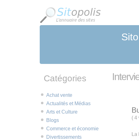
Panneau de gestion des cookies
Sito
Interv
Catégories
Achat vente
Actualités et Médias
Bu
Arts et Culture
(
4 
Blogs
Commerce et économie
La 
Divertissements