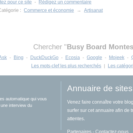
tez pour ce site
-
Rédigez un commentaire
atégorie :
Commerce et économie
→
Artisanat
Chercher "
Busy Board Montes
Ask
-
Bing
-
DuckDuckGo
-
Ecosia
-
Google
-
Mojeek
-
Les mots-clef les plus recherchés
|
Les catégor
Annuaire de sites
ites automatique qui vous
Venez faire connaître votre blog
 une interview du
surfer sur cet annuaire afin de 
attentes.
Partenaires
-
Contactez-nous