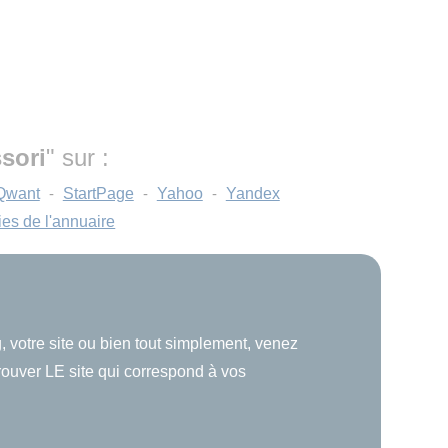
sori
" sur :
Qwant
-
StartPage
-
Yahoo
-
Yandex
ies de l'annuaire
, votre site ou bien tout simplement, venez
trouver LE site qui correspond à vos