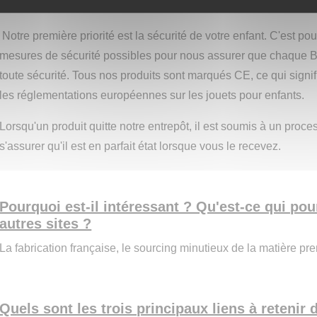
contacter via le formulaire de contact de notre site et nous sero
Notre première priorité est la sécurité de votre enfant. C'est p
mesures de sécurité possibles pour nous assurer que chaque Bu
toute sécurité. Tous nos produits sont marqués CE, ce qui signif
les réglementations européennes sur les jouets pour enfants.
Lorsqu'un produit quitte notre entrepôt, il est soumis à un proce
s'assurer qu'il est en parfait état lorsque vous le recevez.
Pourquoi est-il intéressant ? Qu'est-ce qui pour
autres sites ?
La fabrication française, le sourcing minutieux de la matière pre
Quels sont les trois principaux liens à retenir d