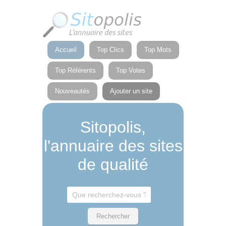
Panneau de gestion des cookies
Accueil
Top Clics
Top Mots
Top Référents
Top Votes
Nouveautés
Ajouter un site
Sitopolis,
l'annuaire des sites
de qualité