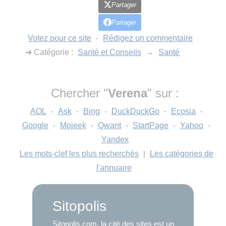
Partager
Partager
Votez pour ce site
-
Rédigez un commentaire
➔ Catégorie :
Santé et Conseils
→
Santé
Chercher "
Verena
" sur :
AOL
-
Ask
-
Bing
-
DuckDuckGo
-
Ecosia
-
Google
-
Mojeek
-
Qwant
-
StartPage
-
Yahoo
-
Yandex
Les mots-clef les plus recherchés
|
Les catégories de
l'annuaire
Sitopolis
Sitopolis.com, la cité des sites est un