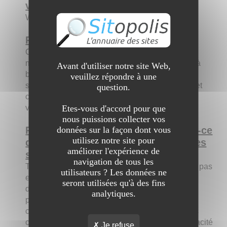
vous allez nous présenter ?
Webmaster
Présentez le site aux internautes :
Chez Verena, nous sommes convaincus que la
micronutrition peut être bénéfique pour la santé à
Avant d'utiliser notre site Web,
bien des égards. C?est pourquoi nous avons
veuillez répondre à une
sélectionné pour vous des plantes médicinales et
question.
compléments alimentaires reconnus pour leurs
vertus, à l?image du cbd
Etes-vous d'accord pour que
nous puissions collecter vos
Pourquoi est-il intéressant ? Qu'est-ce
données sur la façon dont vous
utilisez notre site pour
qui pourrait le différencier des autres
améliorer l'expérience de
sites ?
navigation de tous les
Tous les compléments alimentaires ne se valent pas
utilisateurs ? Les données ne
et il est difficile de s'y retrouver parmi toute l'offre
seront utilisées qu'à des fins
disponible en pharmacie ou sur internet. C'est
analytiques.
pourquoi Verena a sélectionné pour vous des
compléments alimentaires contenant les bonnes
concentrations en principes actifs pour une efficacité
Je refuse