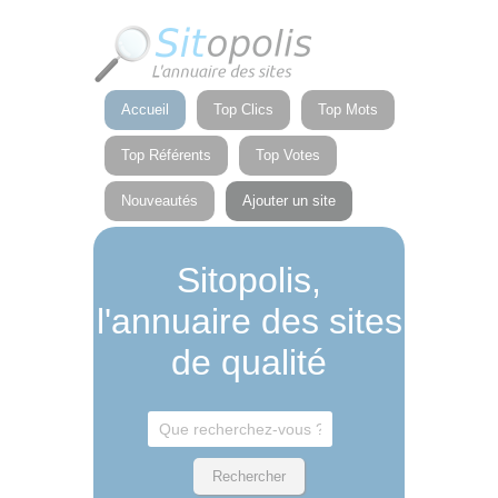
Panneau de gestion des cookies
Accueil
Top Clics
Top Mots
Top Référents
Top Votes
Nouveautés
Ajouter un site
Sitopolis,
l'annuaire des sites
de qualité