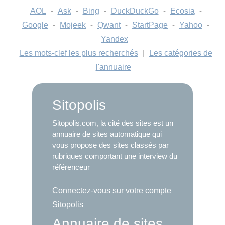
AOL
-
Ask
-
Bing
-
DuckDuckGo
-
Ecosia
-
Google
-
Mojeek
-
Qwant
-
StartPage
-
Yahoo
-
Yandex
Les mots-clef les plus recherchés
|
Les catégories de
l'annuaire
Sitopolis
Sitopolis.com, la cité des sites est un
annuaire de sites automatique qui
vous propose des sites classés par
rubriques comportant une interview du
référenceur
Connectez-vous sur votre compte
Sitopolis
Annuaire de sites