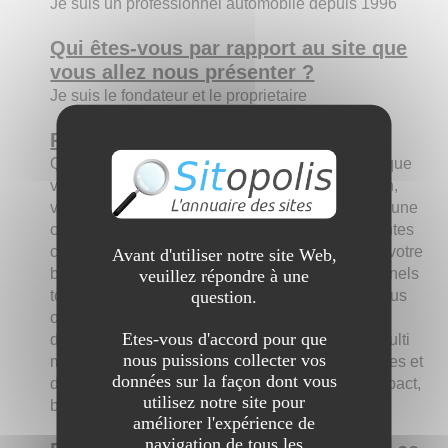
Je suis un professionnel automobile depuis 1996
Qui êtes-vous par rapport au site que
vous allez nous présenter ?
Je suis le fondateur et le proprietaire
Présentez le site aux internautes :
Que vous soyez particulier ou professionnel, et que
vous recherchiez un véhicule neuf ou d'occasion,
vous pourrez bénéficier de tous les avantages d'une
centrale d'achat avec les remises très intéressantes
correspondantes. Quels que soient votre projet, votre
Avant d'utiliser notre site Web,
budget ou vos envies, une équipe de professionnels
veuillez répondre à une
question.
totalement à votre écoute, vous conseillera et vous
orientera tout au long de votre processus
Etes-vous d'accord pour que
d'acquisition. Ce concessionnaire automobile multi
nous puissions collecter vos
marques vous offre un très large choix de modèles et
données sur la façon dont vous
distribue tous types de véhicules : citadine, compact,
utilisez notre site pour
berline, familiale, sportive, SUV, 4*4, utilitaire …
améliorer l'expérience de
navigation de tous les