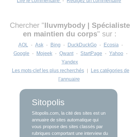
Lire le commentaire
-
Rédigez un commentaire
Chercher "
Iluvmybody | Spécialiste
en maintien du corps
" sur :
AOL
-
Ask
-
Bing
-
DuckDuckGo
-
Ecosia
-
Google
-
Mojeek
-
Qwant
-
StartPage
-
Yahoo
-
Yandex
Les mots-clef les plus recherchés
|
Les catégories de
l'annuaire
Sitopolis
Sitopolis.com, la cité des sites est un
annuaire de sites automatique qui
vous propose des sites classés par
rubriques comportant une interview du