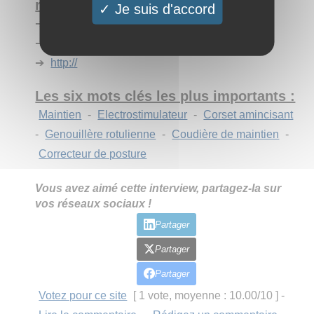
retenir de votre site ?
Je suis d'accord
➔
https://iluvmybody.fr
➔
https://iluvmybody.fr/collections
➔
http://
Les six mots clés les plus importants :
Maintien
-
Electrostimulateur
-
Corset amincisant
-
Genouillère rotulienne
-
Coudière de maintien
-
Correcteur de posture
Vous avez aimé cette interview, partagez-la sur
vos réseaux sociaux !
Partager
Partager
Partager
Votez pour ce site
[ 1 vote, moyenne : 10.00/10 ]
-