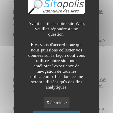
Je suis un commercent dans la vente en détails
Qui êtes-vous par rapport au site que
vous allez nous présenter ?
Avant d'utiliser notre site Web,
Le webmaster
veuillez répondre à une
question.
Présentez le site aux internautes :
Tu aimes ou aimerais te sentir bien dans ton corps ?
Etes-vous d'accord pour que
Le sport c'est pas trop ta tasse de thé ? Tu aimerais
nous puissions collecter vos
améliorer tes performances ainsi qu'avoir des
données sur la façon dont vous
résultats visible sur ton corps ? Tous cela est
utilisez notre site pour
possible à l'aide de nos produits mais aussi avec
améliorer l'expérience de
beaucoup de discipline.
navigation de tous les
utilisateurs ? Les données ne
Pourquoi est-il intéressant ? Qu'est-ce
seront utilisées qu'à des fins
qui pourrait le différencier des autres
analytiques.
sites ?
Il est mise a jour fréquemment
Je refuse
Quels sont les trois principaux liens à