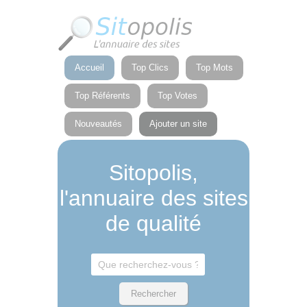
Panneau de gestion des cookies
Accueil
Top Clics
Top Mots
Top Référents
Top Votes
Nouveautés
Ajouter un site
Sitopolis,
l'annuaire des sites
de qualité