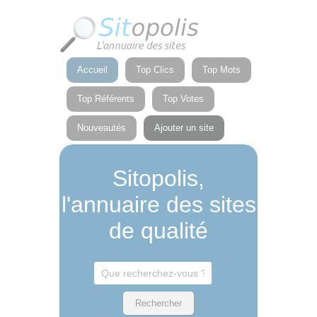
Panneau de gestion des cookies
Accueil
Top Clics
Top Mots
Top Référents
Top Votes
Nouveautés
Ajouter un site
Sitopolis,
l'annuaire des sites
de qualité