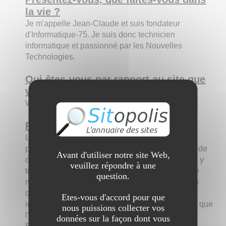
la vie ?
Je m'appelle Jean-Claude et suis fondateur
d'Informatique-75. Je suis donc technicien
informatique et passionné par les Nouvelles
Technologies.
Qui êtes-vous par rapport au site que
vous allez nous présenter ?
Webmaster d'informatique-75.com
Présentez le site aux internautes :
Le site Informatique-75 présente les services
proposés par la société. Il détaille les conditions de
Avant d'utiliser notre site Web,
dépannage informatique au tarif de 50€ ttc. Vous y
veuillez répondre à une
trouverez également les diverses installations de
question.
matériels possible. En effet, la société ne fait pas
que de la réparation de PC ! Vous pourrez faire
Etes-vous d'accord pour que
installer PC ou imprimante et Box. Vous y verrez que
nous puissions collecter vos
l'installation peut-être faite en Wi-Fi ou par câble
données sur la façon dont vous