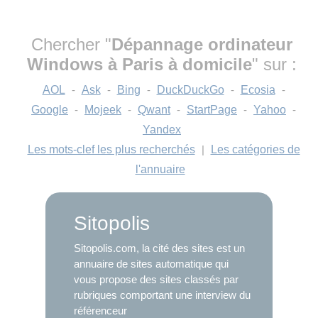
Chercher "
Dépannage ordinateur
Windows à Paris à domicile
" sur :
AOL
-
Ask
-
Bing
-
DuckDuckGo
-
Ecosia
-
Google
-
Mojeek
-
Qwant
-
StartPage
-
Yahoo
-
Yandex
Les mots-clef les plus recherchés
|
Les catégories de
l'annuaire
Sitopolis
Sitopolis.com, la cité des sites est un
annuaire de sites automatique qui
vous propose des sites classés par
rubriques comportant une interview du
référenceur