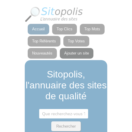
Panneau de gestion des cookies
Accueil
Top Clics
Top Mots
Top Référents
Top Votes
Nouveautés
Ajouter un site
Sitopolis,
l'annuaire des sites
de qualité