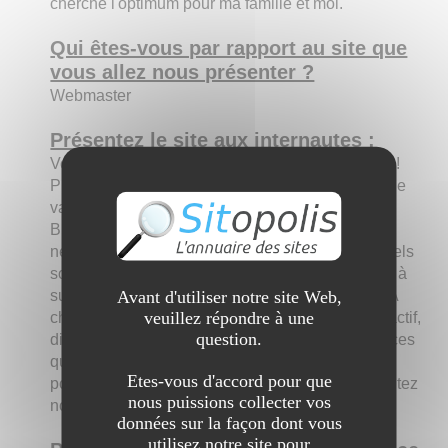
cherche l'optimum pour ma famille et moi.
Qui êtes-vous par rapport au site que
vous allez nous présenter ?
Webmaster
Présentez le site aux internautes :
Vous recherchez une alarme ? Vous avez raison !
Protéger son habitation, sa famille et ses objets de
valeur n'a jamais été aussi simple.
Bienchoisirsonalarme vous donnera les conseils
nécessaires pour bien identifier votre besoin : quels
sont les endroits à protéger, quels sont les zones à
Avant d'utiliser notre site Web,
surveiller, où placer les détecteurs et lesquels ? A
veuillez répondre à une
chaque situation son alarme. Fiable, efficace, réactif,
question.
dissuasif. Un système d'alarme doit avoir toutes ces
qualités. C'est pourquoi nous avons sélectionné
Etes-vous d'accord pour que
pour vous les meilleures alarmes sans fil. Consultez
nous puissions collecter vos
nos comparatifs !
données sur la façon dont vous
utilisez notre site pour