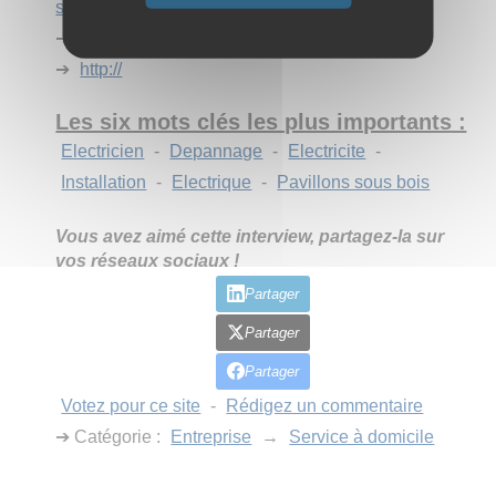
service.com/
➔
http://
➔
http://
Les six mots clés les plus importants :
Electricien
-
Depannage
-
Electricite
-
Installation
-
Electrique
-
Pavillons sous bois
Vous avez aimé cette interview, partagez-la sur
vos réseaux sociaux !
Partager
Partager
Partager
Votez pour ce site
-
Rédigez un commentaire
➔ Catégorie :
Entreprise
→
Service à domicile