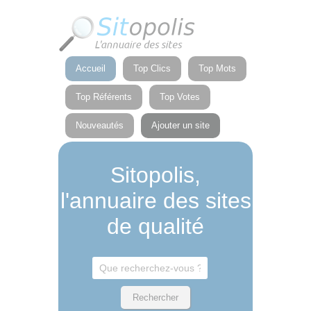
Panneau de gestion des cookies
Accueil
Top Clics
Top Mots
Top Référents
Top Votes
Nouveautés
Ajouter un site
Sitopolis,
l'annuaire des sites
de qualité