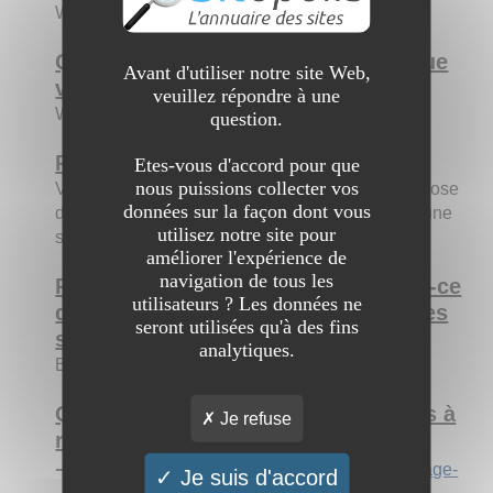
Webmaster
Qui êtes-vous par rapport au site que
Avant d'utiliser notre site Web,
vous allez nous présenter ?
veuillez répondre à une
Webmaster
question.
Présentez le site aux internautes :
Etes-vous d'accord pour que
nous puissions collecter vos
Votre électricien sur Pavillons sous Bois se propose
données sur la façon dont vous
d'intervenir chez vous rapidement et d'apporter une
utilisez notre site pour
solution à votre problème.
améliorer l'expérience de
navigation de tous les
Pourquoi est-il intéressant ? Qu'est-ce
utilisateurs ? Les données ne
qui pourrait le différencier des autres
seront utilisées qu'à des fins
sites ?
analytiques.
Blog
Quels sont les trois principaux liens à
Je refuse
retenir de votre site ?
➔
http://pavillons-sous-bois.electricien-depannage-
Je suis d'accord