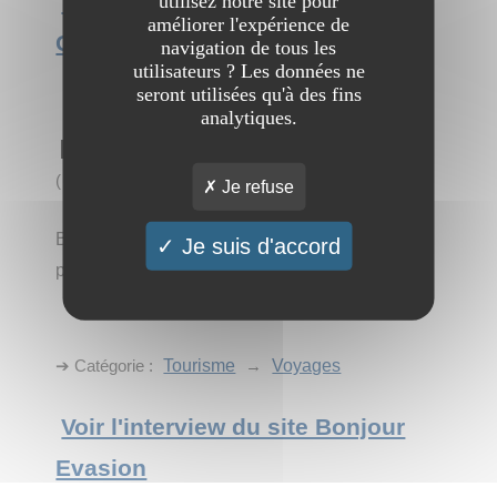
Voir l'interview du site Vivre à
utilisez notre site pour
améliorer l'expérience de
Grenoble
navigation de tous les
utilisateurs ? Les données ne
seront utilisées qu'à des fins
analytiques.
Bonjour Evasion
(
4 visites
)
Je refuse
Bonjour Evasion est un site de tourisme pour
Je suis d'accord
présenter les plus belles villes du monde.
➔ Catégorie :
Tourisme
→
Voyages
Voir l'interview du site Bonjour
Evasion