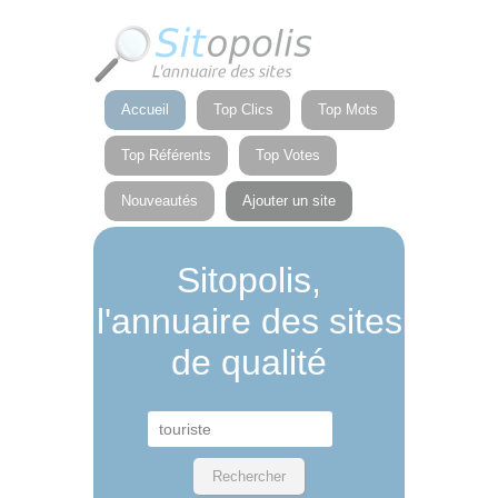
Panneau de gestion des cookies
Accueil
Top Clics
Top Mots
Top Référents
Top Votes
Nouveautés
Ajouter un site
Sitopolis,
l'annuaire des sites
de qualité