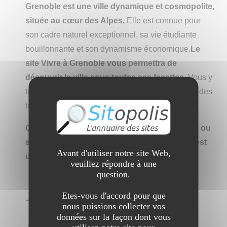
Grenoble est une ville dynamique et cosmopolite,
située au cœur des Alpes.
Elle est connue pour
son cadre naturel exceptionnel, sa vie étudiante
bouillonnante et son dynamisme économique.
Le
site Vivre à Grenoble vous permettra de
découvrir la ville sous toutes ses facettes.
Vous y
trouverez des articles, des photos, des vidéos et des
témoignages de Grenoblois.
Que vous soyez un futur résident, un
touriste
ou
simplement curieux, le site Vivre à Grenoble est
Avant d'utiliser notre site Web,
un incontournable.
veuillez répondre à une
question.
Etes-vous d'accord pour que
➔ Catégorie :
Net pratique
→
Portail
nous puissions collecter vos
données sur la façon dont vous