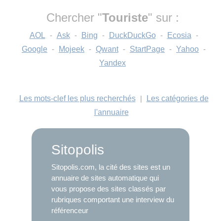
Chercher "
Touriste
" sur :
AOL
-
Ask
-
Bing
-
DuckDuckGo
-
Ecosia
-
Google
-
Mojeek
-
Qwant
-
StartPage
-
Yahoo
-
Yandex
Les mots-clef les plus recherchés
|
Les catégories de
l'annuaire
Sitopolis
Sitopolis.com, la cité des sites est un
annuaire de sites automatique qui
vous propose des sites classés par
rubriques comportant une interview du
référenceur