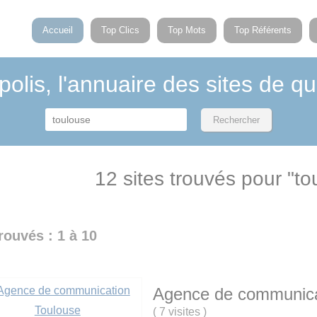
Accueil
Top Clics
Top Mots
Top Référents
polis, l'annuaire des sites de qu
12 sites trouvés pour "to
trouvés : 1 à 10
Agence de communica
(
7 visites
)