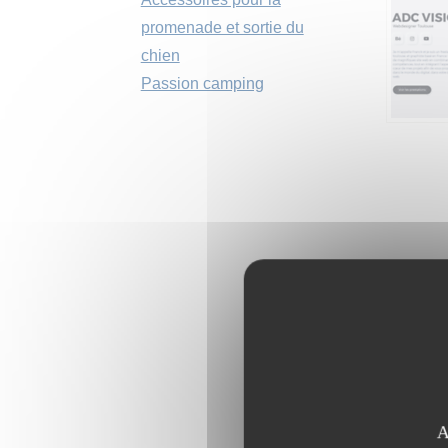
promenade et sortie du
chien
Passion camping
A