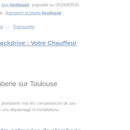
u
taxi
toulouse
joignable au 0533060930.
le
transport scolaire
toulouse
.
ie
→
Transports
Blackdrive : Votre Chauffeur
mberie sur Toulouse
de plomberie met les compétences de ses
 vos dépannage et installations.