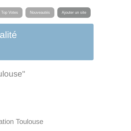
Top Votes
Nouveautés
Ajouter un site
alité
ulouse"
tion Toulouse