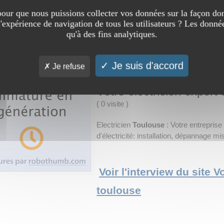
➔ Catégorie :
Commerce et économ
our que nous puissions collecter vos données sur la façon don
l'expérience de navigation de tous les utilisateurs ? Les donnée
qu'à des fins analytiques.
Voir l'interview du site 
Je suis d'accord
Je refuse
Votre electricien expert
(
0 visite
)
Electricien
Toulouse
: Votre entrepris
d'électricité: installation, dépannage m
Voir l'interview du site V
toulouse