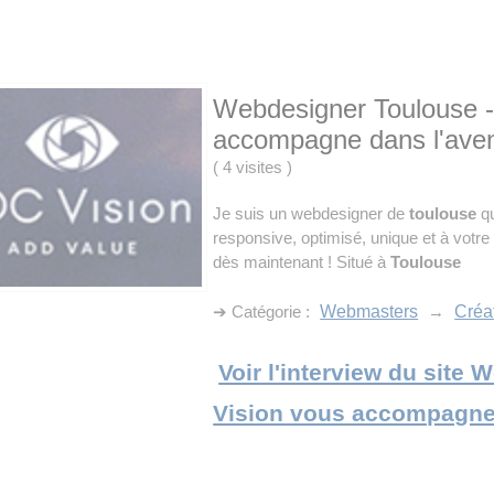
Webdesigner Toulouse -
accompagne dans l'ave
(
4 visites
)
Je suis un webdesigner de
toulouse
qu
responsive, optimisé, unique et à votre
dès maintenant ! Situé à
Toulouse
➔ Catégorie :
Webmasters
→
Créat
Voir l'interview du site
Vision vous accompagne