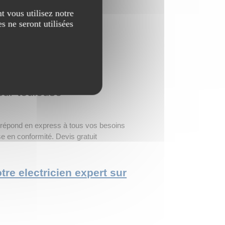
ie
→
Finance
t vous utilisez notre
s ne seront utilisées
Tradinglikeapro
 sur toulouse
e répond en express à tous vos besoins
ise en conformité. Devis gratuit
otre electricien expert sur