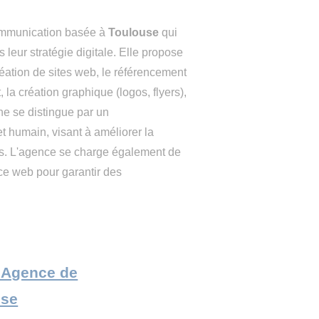
ommunication basée à
Toulouse
qui
leur stratégie digitale. Elle propose
réation de sites web, le référencement
a création graphique (logos, flyers),
he se distingue par un
humain, visant à améliorer la
ients. L'agence se charge également de
nce web pour garantir des
te Agence de
use