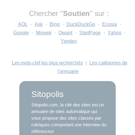
Chercher "
Soutien
" sur :
AOL
-
Ask
-
Bing
-
DuckDuckGo
-
Ecosia
-
Google
-
Mojeek
-
Qwant
-
StartPage
-
Yahoo
-
Yandex
Les mots-clef les plus recherchés
|
Les catégories de
l'annuaire
Sitopolis
Sitopolis.com, la cité des sites est un
annuaire de sites automatique qui
vous propose des sites classés par
rubriques comportant une interview du
référenceur