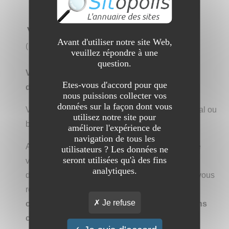
Voyance téléphone sérieuse
Avant d'utiliser notre site Web,
(
3 visites
)
veuillez répondre à une
question.
Voyance-telephone-serieuse.com est un site
Etes-vous d'accord pour que
d'ésotérisme et de voyance par téléphone.
nous puissions collecter vos
données sur la façon dont vous
Vous vous inquiétez pour votre avenir sentimental ou
utilisez notre site pour
bien professionnel, familial, financier ?
améliorer l'expérience de
navigation de tous les
Afin d'y voir enfin plus clair, afin de savoir ce que
utilisateurs ? Les données ne
seront utilisées qu'à des fins
vous réserve votre futur proche ou lointain,
analytiques.
demandez votre voyance téléphone gratuite de vous
renseigner, appelez vite au 0892 22 20 22.
La
Je refuse
consultation de voyance est immédiate et sans
cb
.