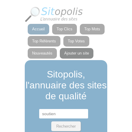
Panneau de gestion des cookies
Accueil
Top Clics
Top Mots
Top Référents
Top Votes
Nouveautés
Ajouter un site
Sitopolis,
l'annuaire des sites
de qualité