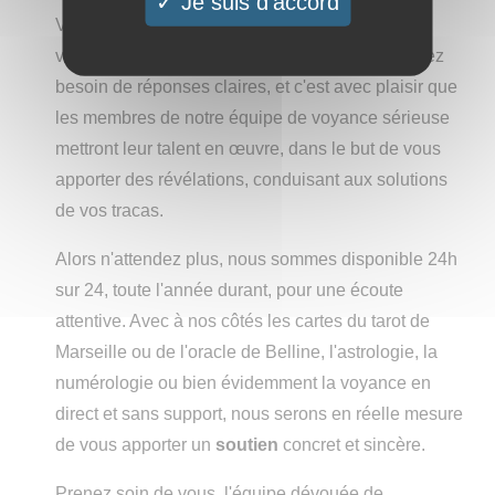
Je suis d'accord
Vous pourrez ainsi poser toutes vos questions à
votre voyante ou voyant par téléphone. Vous avez
besoin de réponses claires, et c'est avec plaisir que
les membres de notre équipe de voyance sérieuse
mettront leur talent en œuvre, dans le but de vous
apporter des révélations, conduisant aux solutions
de vos tracas.
Alors n'attendez plus, nous sommes disponible 24h
sur 24, toute l'année durant, pour une écoute
attentive. Avec à nos côtés les cartes du tarot de
Marseille ou de l'oracle de Belline, l'astrologie, la
numérologie ou bien évidemment la voyance en
direct et sans support, nous serons en réelle mesure
de vous apporter un
soutien
concret et sincère.
Prenez soin de vous, l'équipe dévouée de