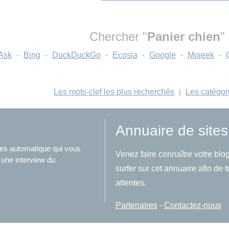
Chercher "
Panier chien
"
Ask
-
Bing
-
DuckDuckGo
-
Ecosia
-
Google
-
Mojeek
-
Les mots-clef les plus recherchés
|
Les catégor
Annuaire de sites
ites automatique qui vous
Venez faire connaître votre blog
 une interview du
surfer sur cet annuaire afin de 
attentes.
Partenaires
-
Contactez-nous