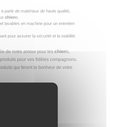
 à partir de matériaux de haute qualité,
aux
chien
s.
t lavables en machine pour un entretien
nt pour assurer la sécurité et la stabilité
née de notre amour pour les
chien
s,
et produits pour vos fidèles compagnons.
duits qui feront le bonheur de votre
ie
→
Achat en ligne
Mon shiba inu