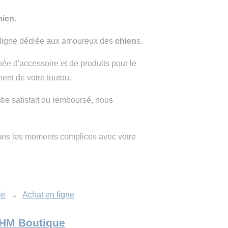
hien
.
 ligne dédiée aux amoureux des
chien
s.
e d'accessoire et de produits pour le
ment de votre toutou.
tie satisfait ou remboursé, nous
ns les moments complices avec votre
ie
→
Achat en ligne
 MHM Boutique