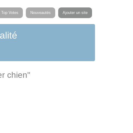
Top Votes
Nouveautés
Ajouter un site
alité
er chien"