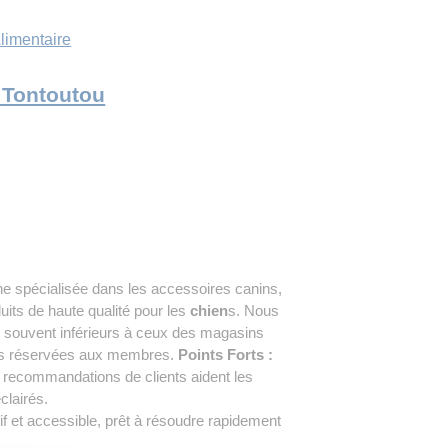
limentaire
e Tontoutou
ne spécialisée dans les accessoires canins,
ts de haute qualité pour les
chien
s. Nous
s, souvent inférieurs à ceux des magasins
res réservées aux membres.
Points Forts :
s recommandations de clients aident les
clairés.
tif et accessible, prêt à résoudre rapidement