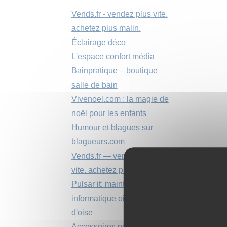
Vends.fr - vendez plus vite.
achetez plus malin.
Éclairage déco
L'espace confort média
Bainpratique – boutique
salle de bain
Vivenoel.com : la magie de
noël pour les enfants
Humour et blagues sur
blagueurs.com
Vends.fr — vendez plus
vite. achetez plus malin.
Pulsar it: maintenance
informatique oise et val
d'oise
Accessoires pour la