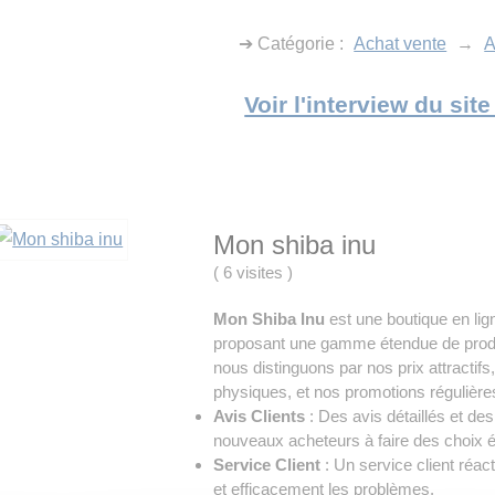
➔ Catégorie :
Achat vente
→
A
Voir l'interview du sit
Mon shiba inu
(
6 visites
)
Mon Shiba Inu
est une boutique en lig
proposant une gamme étendue de produi
nous distinguons par nos prix attractif
physiques, et nos promotions réguliè
Avis Clients
: Des avis détaillés et de
nouveaux acheteurs à faire des choix é
Service Client
: Un service client réac
et efficacement les problèmes.