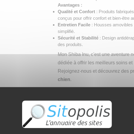
Avantages :
Qualité et Confort
: Produits fabriqués
conçus pour offrir confort et bien-être 
Entretien Facile
: Housses amovibles e
simplifié.
Sécurité et Stabilité
: Design antidérapa
des produits.
Mon Shiba Inu, c'est une aventure 
dédiée à offrir les meilleurs soins 
Rejoignez-nous et découvrez des pro
chien
.
➔ Catégorie :
Commerce et économ
Voir l'interview du site 