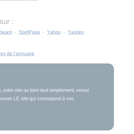
 sur :
Qwant
-
StartPage
-
Yahoo
-
Yandex
ies de l'annuaire
, votre site ou bien tout simplement, venez
trouver LE site qui correspond à vos