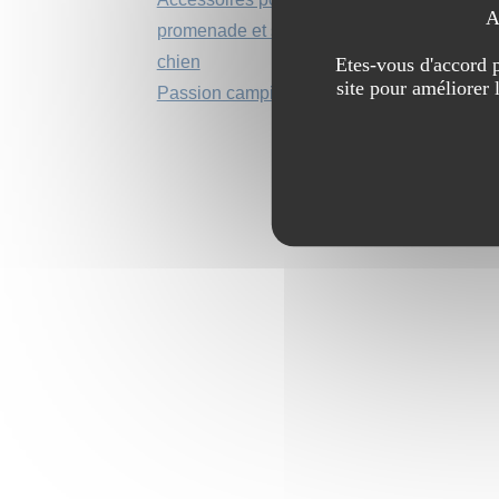
A
promenade et sortie du
chien
Etes-vous d'accord p
site pour améliorer 
Passion camping