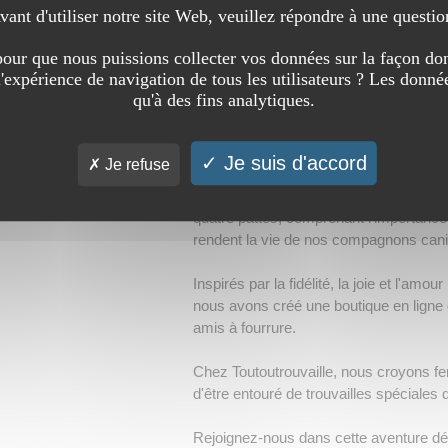
vant d'utiliser notre site Web, veuillez répondre à une questio
our que nous puissions collecter vos données sur la façon don
Articles et Accessoires
l'expérience de navigation de tous les utilisateurs ? Les donnée
(
2 visites
)
qu'à des fins analytiques.
Bienvenue chez Toutoutrouvaille, votre
des
chien
s.
Je suis d'accord
Je refuse
Chaque membre de notre équipe partag
quatre pattes, comprenant l'importance
rendent la vie de nos compagnons cani
Inspirés par la fidélité, la joie et l'amo
nous avons créé une boutique en ligne 
amis à fourrure.
Chez Toutoutrouvaille, nous croyons f
d'être entouré de trouvailles spéciales 
Rejoignez-nous dans cette aventure 