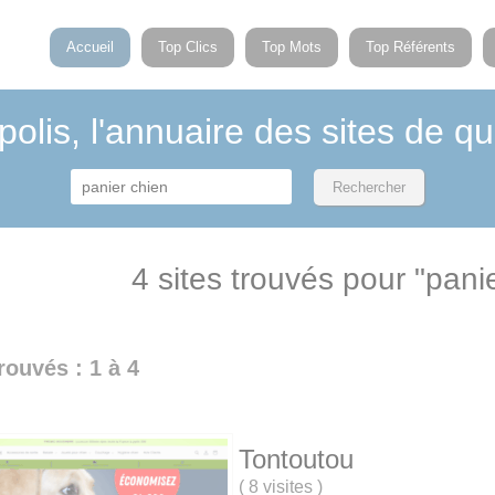
Accueil
Top Clics
Top Mots
Top Référents
polis, l'annuaire des sites de qu
4 sites trouvés pour "pani
rouvés : 1 à 4
Tontoutou
(
8 visites
)