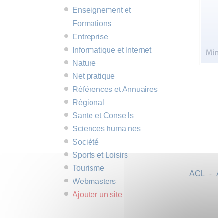
Enseignement et
Formations
Entreprise
Informatique et Internet
Nature
Net pratique
Références et Annuaires
Régional
Santé et Conseils
Sciences humaines
Société
Sports et Loisirs
Tourisme
AOL
-
Webmasters
Ajouter un site