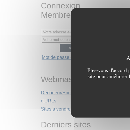
Connexion
Membres
Mot de passe oublié ?
A
Etes-vous d'accord p
site pour améliorer 
Webmasters
Décodeur/Encodeur
d'URLs
Sites à vendre
Derniers sites