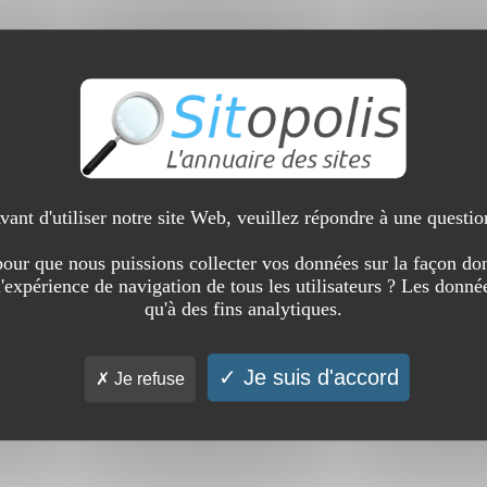
vant d'utiliser notre site Web, veuillez répondre à une questio
our que nous puissions collecter vos données sur la façon don
l'expérience de navigation de tous les utilisateurs ? Les donnée
qu'à des fins analytiques.
Je suis d'accord
Je refuse