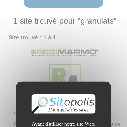
1 site trouvé pour "granulats"
Site trouvé : 1 à 1
RESIMARMO France
(
4 visites
)
Avant d'utiliser notre site Web,
RESIMARMO® est constitué à 95% de
granulats
de