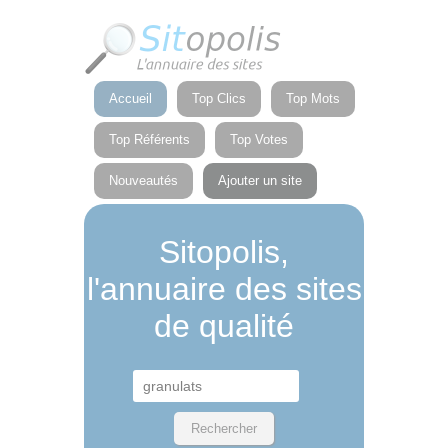
Panneau de gestion des cookies
Accueil
Top Clics
Top Mots
Top Référents
Top Votes
Nouveautés
Ajouter un site
Sitopolis,
l'annuaire des sites
de qualité