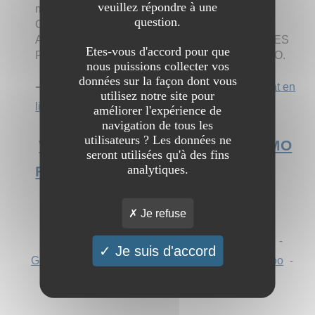
veuillez répondre à une
marbre italien mélangés à de la résine (5%).
question.
Caractéristiques : DRAINANT DURABLE
ADHÉRENT RÉSISTANT AUX UV ANTI-TACHES
Etes-vous d'accord pour que
PERSONNALISABLE 24 couleurs. RESIMARMO.
nous puissions collecter vos
données sur la façon dont vous
➔ Catégorie :
Commerce et économie
→
Achat en
utilisez notre site pour
ligne
améliorer l'expérience de
navigation de tous les
utilisateurs ? Les données ne
Voir l'interview du site RESIMARMO
seront utilisées qu'à des fins
analytiques.
France
Chercher "
Granulats
" sur :
Je refuse
AOL
-
Ask
-
Bing
-
DuckDuckGo
-
Ecosia
-
Je suis d'accord
Google
-
Mojeek
-
Qwant
-
StartPage
-
Yahoo
-
Yandex