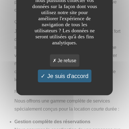
nous puissions collecter vos
partenaire incontournable pour la
gestion
locative
données sur la façon dont vous
court terme à Nantes !
utilisez notre site pour
améliorer l'expérience de
Qui sommes-nous ?
navigation de tous les
utilisateurs ? Les données ne
Je suis le dirigeant de La Conciergerie Facile, et fort
seront utilisées qu'à des fins
de plusieurs années d'expertise en location
analytiques.
saisonnière, j'ai fait de la
gestion
immobilière une
véritable passion. Notre objectif est simple : libérer
Je refuse
nos clients des contraintes administratives et
opérationnelles tout en optimisant la rentabilité de
Je suis d'accord
leurs biens.
Nos Services
Nous offrons une gamme complète de services
spécialement conçus pour la location courte durée :
Gestion
complète des réservations