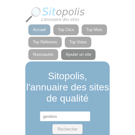
Panneau de gestion des cookies
Accueil
Top Clics
Top Mots
Top Référents
Top Votes
Nouveautés
Ajouter un site
Sitopolis,
l'annuaire des sites
de qualité