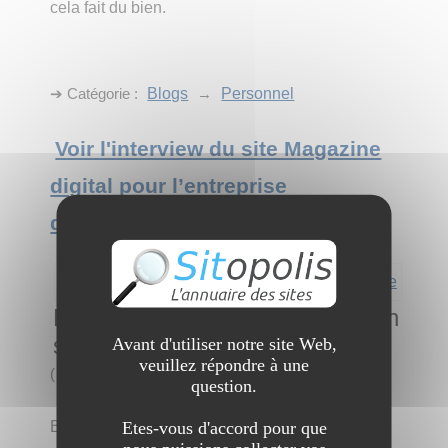
cela fait du bien.
➔ Catégorie :
Blogs
→
Personnel
Voir l'interview du site Magazine
digital pour l’entreprise
d’aujourd’hui
La Conciergerie Facile : Location
saisonnière
Avant d'utiliser notre site Web,
veuillez répondre à une
(
3 visites
)
question.
Etes-vous d'accord pour que
Bienvenue sur
La Conciergerie Facile
, votre