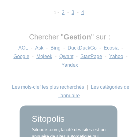
1 -
2
-
3
-
4
Chercher "
Gestion
" sur :
AOL
-
Ask
-
Bing
-
DuckDuckGo
-
Ecosia
-
Google
-
Mojeek
-
Qwant
-
StartPage
-
Yahoo
-
Yandex
Les mots-clef les plus recherchés
|
Les catégories de
l'annuaire
Sitopolis
Sitopolis.com, la cité des sites est un
annuaire de sites automatique qui