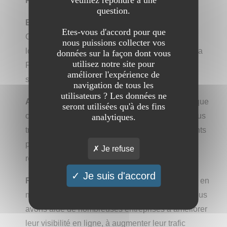
Pourquoi Nous Choisir ?
question.
Expertise locale, portée nationale :
Basés à
Etes-vous d'accord pour que
Grenoble, nous sommes fiers de notre présence
nous puissions collecter vos
locale, mais notre portée s'étend à travers toute la
données sur la façon dont vous
utilisez notre site pour
France. Peu importe où vous vous trouvez, nous
améliorer l'expérience de
sommes prêts à vous aider à réussir en ligne.
navigation de tous les
utilisateurs ? Les données ne
Approche personnalisée :
Nous comprenons que
seront utilisées qu'à des fins
chaque entreprise est unique. C'est pourquoi nous
analytiques.
travaillons en étroite collaboration avec nos clients
pour élaborer des stratégies sur mesure qui
Je refuse
répondent à leurs objectifs spécifiques.
Je suis d'accord
Résultats prouvés :
Notre historique de succès en
matière de référencement parle de lui-même. Nous
avons aidé de nombreuses entreprises à améliorer
leur visibilité en ligne, à augmenter leur trafic