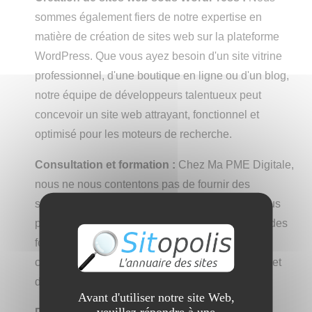
sommes également fiers de notre expertise en
matière de création de sites web sur la plateforme
WordPress. Que vous ayez besoin d'un site vitrine
professionnel, d'une boutique en ligne ou d'un blog,
notre équipe de développeurs talentueux peut
concevoir un site web attrayant, fonctionnel et
optimisé pour les moteurs de recherche.
Consultation et formation :
Chez Ma PME Digitale,
nous ne nous contentons pas de fournir des
services, nous croyons aussi en l'éducation. Nous
proposons des consultations personnalisées et des
formations pour aider nos clients à mieux
comprendre les tenants et aboutissants du SEO et
de la gestion de leur site web.
Avant d'utiliser notre site Web,
veuillez répondre à une