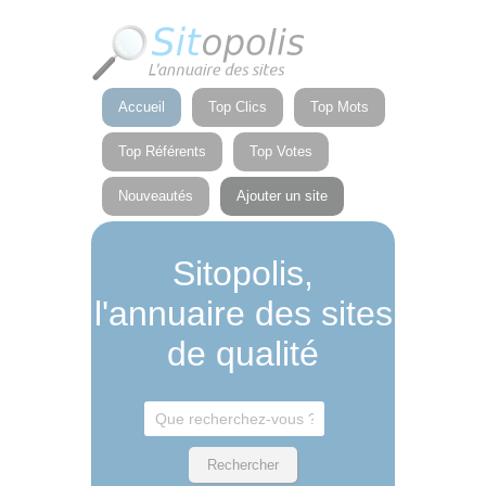
Panneau de gestion des cookies
Accueil
Top Clics
Top Mots
Top Référents
Top Votes
Nouveautés
Ajouter un site
Sitopolis,
l'annuaire des sites
de qualité