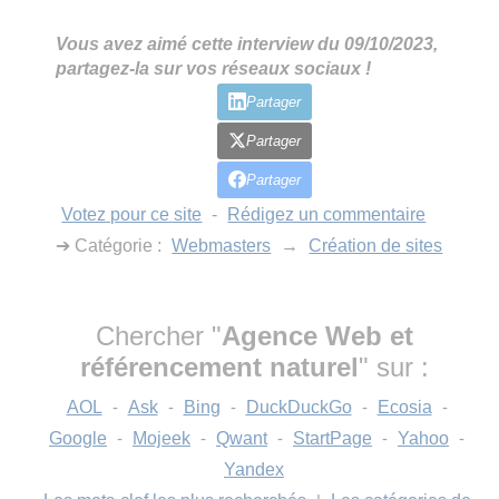
Vous avez aimé cette interview du 09/10/2023,
partagez-la sur vos réseaux sociaux !
Partager
Partager
Partager
Votez pour ce site
-
Rédigez un commentaire
➔ Catégorie :
Webmasters
→
Création de sites
Chercher "
Agence Web et
référencement naturel
" sur :
AOL
-
Ask
-
Bing
-
DuckDuckGo
-
Ecosia
-
Google
-
Mojeek
-
Qwant
-
StartPage
-
Yahoo
-
Yandex