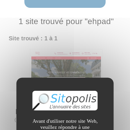
1 site trouvé pour "ehpad"
Site trouvé : 1 à 1
RetraiteAdvisor.com
(
1 visite
)
Avant d'utiliser notre site Web,
veuillez répondre à une