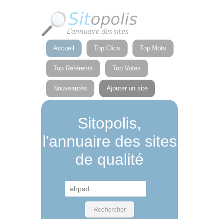
Panneau de gestion des cookies
Accueil
Top Clics
Top Mots
Top Référents
Top Votes
Nouveautés
Ajouter un site
Sitopolis,
l'annuaire des sites
de qualité