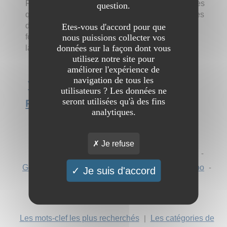
RetraiteAdvisor est un site qui permet aux familles
question.
qui recherchent un établissement de comparer les
différentes maisons de retraite ou
EHPAD
en
Etes-vous d'accord pour que
nous puissions collecter vos
fonction des notes, des avis et des témoignages
données sur la façon dont vous
laissés par les résidents et leurs proches.
utilisez notre site pour
améliorer l'expérience de
navigation de tous les
Voir l'interview du site
utilisateurs ? Les données ne
seront utilisées qu'à des fins
RetraiteAdvisor.com
analytiques.
Chercher "
Ehpad
" sur :
Je refuse
AOL
-
Ask
-
Bing
-
DuckDuckGo
-
Ecosia
-
Google
-
Mojeek
-
Qwant
-
StartPage
-
Yahoo
-
Je suis d'accord
Yandex
Les mots-clef les plus recherchés
|
Les catégories de