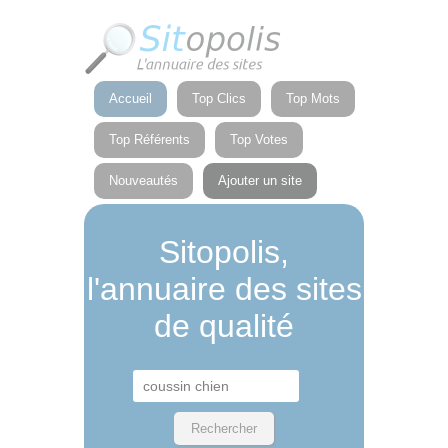
Panneau de gestion des cookies
Accueil
Top Clics
Top Mots
Top Référents
Top Votes
Nouveautés
Ajouter un site
Sitopolis,
l'annuaire des sites
de qualité