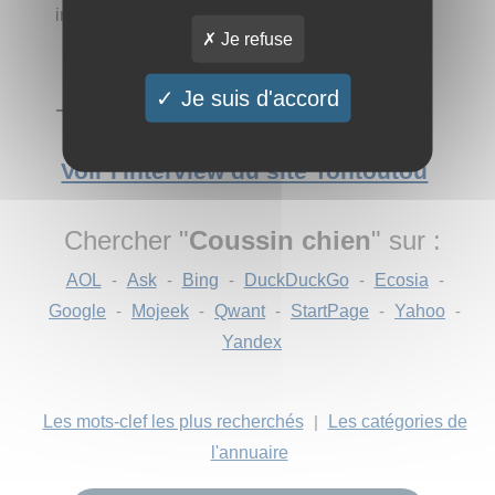
instant un souvenir inoubliable !
Je refuse
Je suis d'accord
➔ Catégorie :
Achat vente
→
Alimentaire
Voir l'interview du site Tontoutou
Chercher "
Coussin chien
" sur :
AOL
-
Ask
-
Bing
-
DuckDuckGo
-
Ecosia
-
Google
-
Mojeek
-
Qwant
-
StartPage
-
Yahoo
-
Yandex
Les mots-clef les plus recherchés
|
Les catégories de
l'annuaire