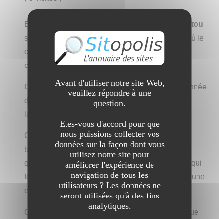
Bienvenue dans notre boutique en ligne
Tontoutou
spécialisée dans les accessoires pour
chien
s, où le
confort, la sécurité et le bonheur de votre
compagnon sont au cœur de notre mission.
Avant d'utiliser notre site Web,
Découvrez une gamme soigneusement sélectionnée
veuillez répondre à une
de couchages luxueux, de jouets stimulants, de
question.
laisses et harnais élégantes et bien plus encore.
Etes-vous d'accord pour que
nous puissions collecter vos
Chaque produit est conçu pour répondre aux
données sur la façon dont vous
besoins de votre
chien
tout en simplifiant votre
utilisez notre site pour
quotidien. Laissez-vous inspirer par des articles qui
améliorer l'expérience de
navigation de tous les
feront briller les yeux de votre toutou et profiter d'une
utilisateurs ? Les données ne
expérience de shopping simple et agréable.
seront utilisées qu'à des fins
analytiques.
Offrez à votre
chien
le meilleur et faites de chaque