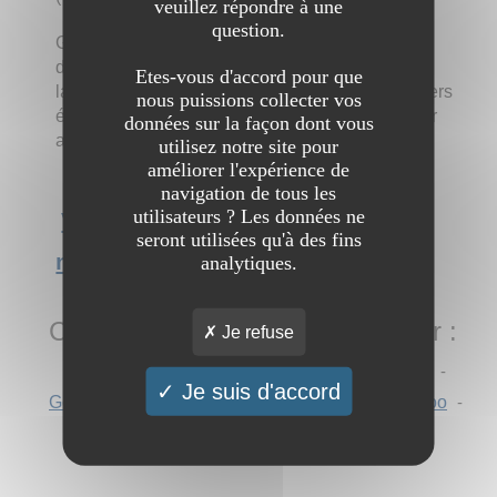
veuillez répondre à une
question.
Go
Defense
est un site spécialisé dans la vente
d'
arme
s de défense. Découvrez nos bombes
Etes-vous d'accord pour que
lacrymogènes, matraques télescopiques, shockers
nous puissions collecter vos
électriques, et bine d'autres produits encore pour
données sur la façon dont vous
assurer votre sécurité.
utilisez notre site pour
améliorer l'expérience de
navigation de tous les
utilisateurs ? Les données ne
Voir l'interview du site Achat de
seront utilisées qu'à des fins
matériel de défense
analytiques.
Chercher "
Arme de defense
" sur :
Je refuse
AOL
-
Ask
-
Bing
-
DuckDuckGo
-
Ecosia
-
Je suis d'accord
Google
-
Mojeek
-
Qwant
-
StartPage
-
Yahoo
-
Yandex