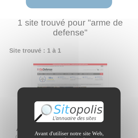
1 site trouvé pour "arme de
defense"
Site trouvé : 1 à 1
Achat de matériel de défense
Avant d'utiliser notre site Web,
(
26 visites
)