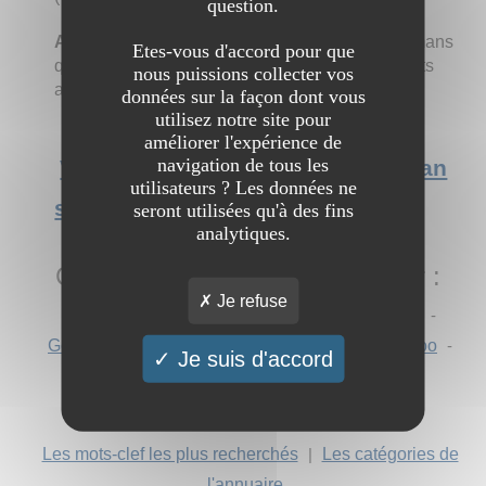
question.
Allomamansolo
.com est un site dédié aux mamans
Etes-vous d'accord pour que
qui doivent vivre et élever toutes seules ces petits
nous puissions collecter vos
anges.
données sur la façon dont vous
utilisez notre site pour
améliorer l'expérience de
navigation de tous les
Voir l'interview du site Blog maman
utilisateurs ? Les données ne
solo
seront utilisées qu'à des fins
analytiques.
Chercher "
Allomamansolo
" sur :
Je refuse
AOL
-
Ask
-
Bing
-
DuckDuckGo
-
Ecosia
-
Google
-
Mojeek
-
Qwant
-
StartPage
-
Yahoo
-
Je suis d'accord
Yandex
Les mots-clef les plus recherchés
|
Les catégories de
l'annuaire