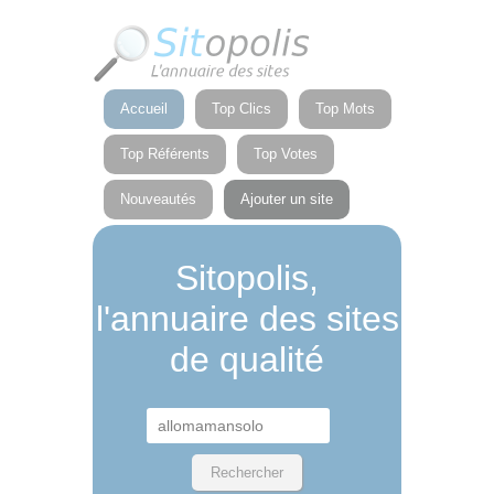
Panneau de gestion des cookies
Accueil
Top Clics
Top Mots
Top Référents
Top Votes
Nouveautés
Ajouter un site
Sitopolis,
l'annuaire des sites
de qualité