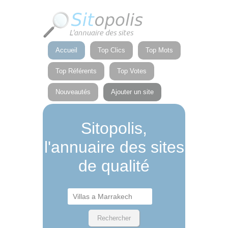
Panneau de gestion des cookies
Accueil
Top Clics
Top Mots
Top Référents
Top Votes
Nouveautés
Ajouter un site
Sitopolis,
l'annuaire des sites
de qualité