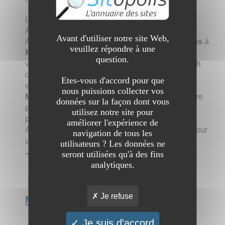
Louer une villa à
Marrakech
avec
Villas
A
marrakech
Management Tourism
Villas
Avant d'utiliser notre site Web,
A
marrakech
, spécialisé dans la location de
villas
à
veuillez répondre à une
Marrakech
, est l’interlocuteur idéal pour vos
question.
vacances dans la Ville Ocre. ,
Villas
A
marrakech
c’est avant tout une équipe de passionnés qui a
Etes-vous d'accord pour que
envie de partager avec vous son amour pour
nous puissions collecter vos
Marrakech
et ses richesses, le tout dans un cadre
données sur la façon dont vous
propice à la détente et au repos. Pour que vous
utilisez notre site pour
puissiez passer un agréable séjour,
Villas
améliorer l'expérience de
A
marrakech
vous propose de superbes
villas
pour
navigation de tous les
une location saisonnière ou longue durée
utilisateurs ? Les données ne
seront utilisées qu'à des fins
➔ Catégorie :
Tourisme
→
Voyages
analytiques.
Voir l'interview du site Villas a
Je refuse
Marrakech
Je suis d'accord