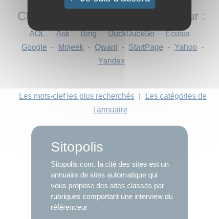
Chercher "
Villas a Marrakech
" sur :
AOL
-
Ask
-
Bing
-
DuckDuckGo
-
Ecosia
-
Google
-
Mojeek
-
Qwant
-
StartPage
-
Yahoo
-
Yandex
Les mots-clef les plus recherchés
|
Les catégories de
l'annuaire
Sitopolis
Sitopolis.com, la cité des sites est un
annuaire de sites automatique qui
vous propose des sites classés par
rubriques comportant une interview du
référenceur