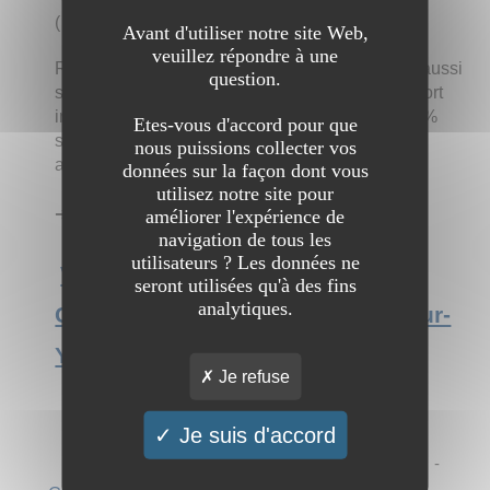
(
1 visite
)
Avant d'utiliser notre site Web,
veuillez répondre à une
Réserver un VTC à Courtaboeuf n'a jamais été aussi
question.
simple et rapide qu'avec notre service de transport
innovant. Nous vous proposons des trajets 100 %
Etes-vous d'accord pour que
sur-mesure dans toute la ville mais aussi aux
nous puissions collecter vos
alentours.
données sur la façon dont vous
utilisez notre site pour
➔ Catégorie :
Tourisme
→
Voyages
améliorer l'expérience de
navigation de tous les
utilisateurs ? Les données ne
Voir l'interview du site VTC à
seront utilisées qu'à des fins
analytiques.
Courtaboeuf, Les Ulis, Villebon-sur-
Yvette et Villejust | Service VTC
Je refuse
Chercher "
Les ulis
" sur :
Je suis d'accord
AOL
-
Ask
-
Bing
-
DuckDuckGo
-
Ecosia
-