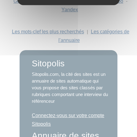
Google
-
Mojeek
-
Qwant
-
StartPage
-
Yahoo
-
Yandex
Les mots-clef les plus recherchés
|
Les catégories de
l'annuaire
Sitopolis
Sitopolis.com, la cité des sites est un
annuaire de sites automatique qui
vous propose des sites classés par
rubriques comportant une interview du
référenceur
Connectez-vous sur votre compte
Sitopolis
Annuaire de sites