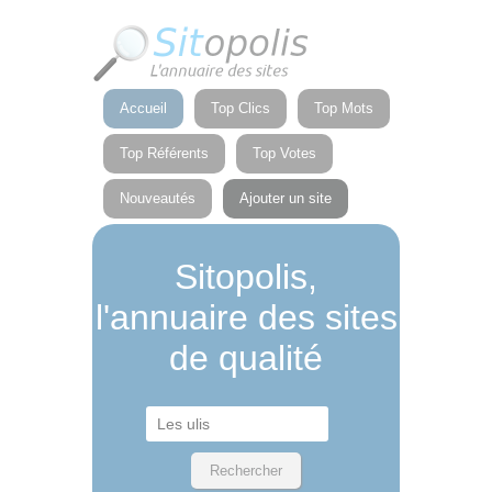
Panneau de gestion des cookies
Accueil
Top Clics
Top Mots
Top Référents
Top Votes
Nouveautés
Ajouter un site
Sitopolis,
l'annuaire des sites
de qualité