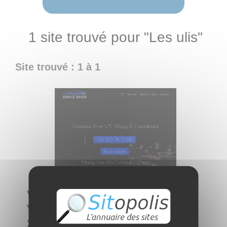
1 site trouvé pour "Les ulis"
Site trouvé : 1 à 1
VTC à Courtaboeuf, Les Ulis,
Villebon-sur-Yvette et Villejust |
Service VTC