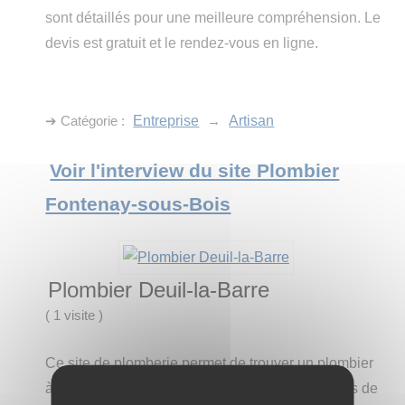
sont détaillés pour une meilleure compréhension. Le
devis est gratuit et le rendez-vous en ligne.
➔ Catégorie :
Entreprise
→
Artisan
Voir l'interview du site Plombier
Fontenay-sous-Bois
Plombier Deuil-la-Barre
(
1 visite
)
Ce site de plomberie permet de trouver un plombier
à proximité du client. Les services sont expliqués de