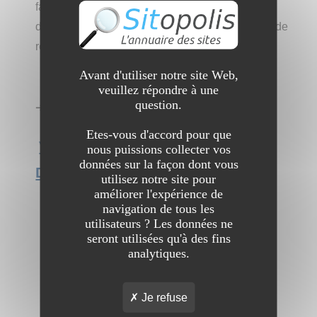
façon à ce que le client repèrent son besoin. Le
devis est gratuit directement sur le site. La prise de
rendez vous est facile en ligne.
Avant d'utiliser notre site Web,
veuillez répondre à une
question.
➔ Catégorie :
Entreprise
→
Artisan
Etes-vous d'accord pour que
Voir l'interview du site Plombier
nous puissions collecter vos
données sur la façon dont vous
Deuil-la-Barre
utilisez notre site pour
améliorer l'expérience de
navigation de tous les
utilisateurs ? Les données ne
seront utilisées qu'à des fins
analytiques.
Je refuse