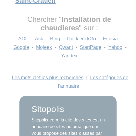
Saint-Gratien
Chercher "
Installation de
chaudieres
" sur :
AOL
-
Ask
-
Bing
-
DuckDuckGo
-
Ecosia
-
Google
-
Mojeek
-
Qwant
-
StartPage
-
Yahoo
-
Yandex
Les mots-clef les plus recherchés
|
Les catégories de
l'annuaire
Sitopolis
Sitopolis.com, la cité des sites est un
annuaire de sites automatique qui
vous propose des sites classés par