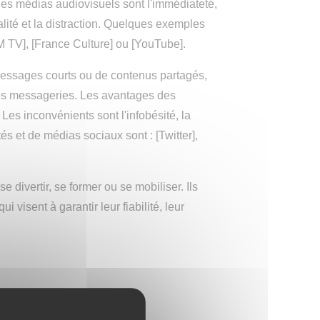
 des médias audiovisuels sont l'immédiateté,
ialité et la distraction. Quelques exemples
FM TV], [France Culture] ou [YouTube].
messages courts ou de contenus partagés,
les messageries. Les avantages des
é. Les inconvénients sont l'infobésité, la
s et de médias sociaux sont : [Twitter],
e divertir, se former ou se mobiliser. Ils
visent à garantir leur fiabilité, leur