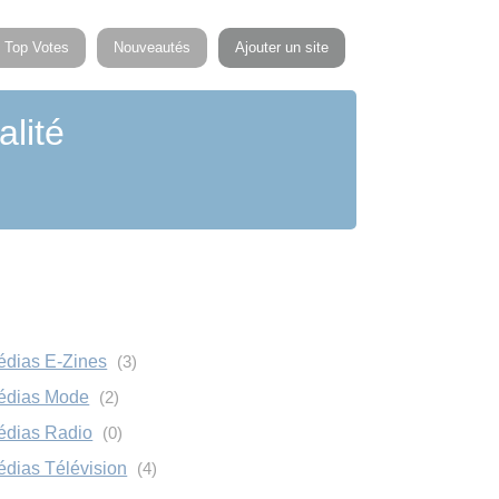
Top Votes
Nouveautés
Ajouter un site
alité
Médias E-Zines
(3)
Médias Mode
(2)
Médias Radio
(0)
Médias Télévision
(4)