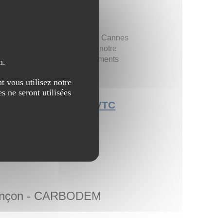
TC Cannes
cer à Cannes alors contactez Cannes
nie VTC ! Entre autres, avec notre
lleur confort pour vos déplacements
n.
t vous utilisez notre
s ne seront utilisées
te Services transport VTC
ançon - CARBODEM