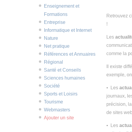
Enseignement et
Formations
Retrouvez ci
Entreprise
!
Informatique et Internet
Les
actuali
Nature
communicatio
Net pratique
comme la poli
Références et Annuaires
Régional
Il existe dif
Santé et Conseils
exemple, on 
Sciences humaines
Société
• Les
actua
Sports et Loisirs
journaux, le
Tourisme
précision, l
Webmasters
de sites web
Ajouter un site
• Les
actua