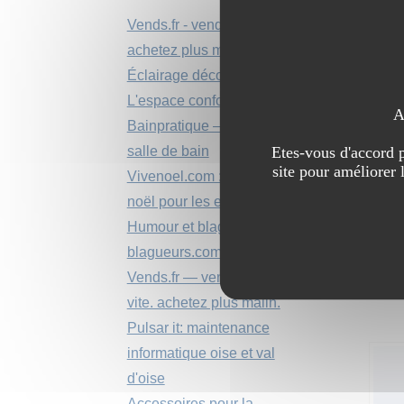
Vends.fr - vendez plus vite.
achetez plus malin.
Éclairage déco
L'espace confort média
A
Bainpratique – boutique
salle de bain
Etes-vous d'accord p
site pour améliorer 
Vivenoel.com : la magie de
noël pour les enfants
Humour et blagues sur
blagueurs.com
Vends.fr — vendez plus
vite. achetez plus malin.
Pulsar it: maintenance
informatique oise et val
d'oise
Accessoires pour la