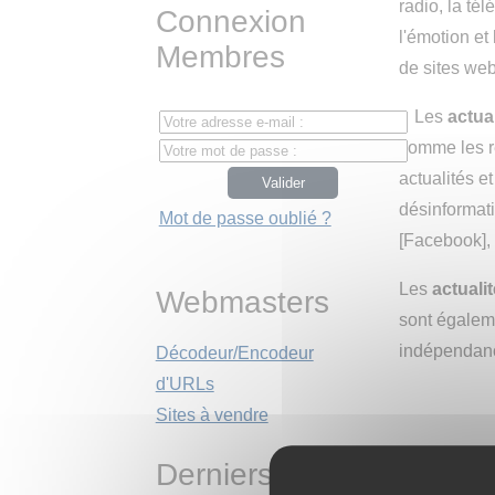
radio, la té
Connexion
l'émotion et
Membres
de sites web
• Les
actua
comme les r
actualités et
désinformati
Mot de passe oublié ?
[Facebook],
Les
actuali
Webmasters
sont égaleme
indépendanc
Décodeur/Encodeur
d'URLs
Sites à vendre
Derniers sites