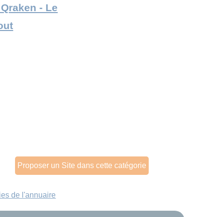
e Qraken - Le
out
Proposer un Site dans cette catégorie
ies de l'annuaire