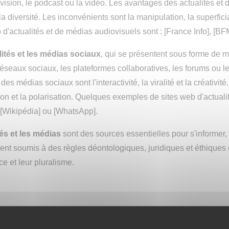
lévision, le podcast ou la vidéo. Les avantages des actualités et
 la diversité. Les inconvénients sont la manipulation, la superfic
 d'actualités et de médias audiovisuels sont : [France Info], [B
lités et les médias sociaux
, qui se présentent sous forme de 
éseaux sociaux, les plateformes collaboratives, les forums ou 
 des médias sociaux sont l'interactivité, la viralité et la créativit
on et la polarisation. Quelques exemples de sites web d'actualité
 [Wikipédia] ou [WhatsApp].
tés et les médias
sont des sources essentielles pour s'informer, s
nt soumis à des règles déontologiques, juridiques et éthiques qui 
e et leur pluralisme.