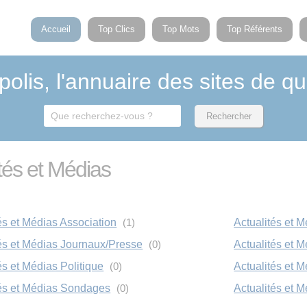
Accueil
Top Clics
Top Mots
Top Référents
polis, l'annuaire des sites de qu
ités et Médias
és et Médias Association
(1)
Actualités et 
tés et Médias Journaux/Presse
(0)
Actualités et 
és et Médias Politique
(0)
Actualités et 
tés et Médias Sondages
(0)
Actualités et 