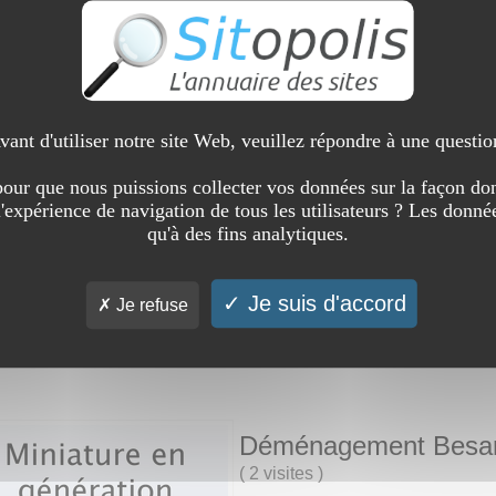
Services transport V
(
0 visite
)
Vous avez besoin de vous dépla
Chauffeur Service, notre compag
service, vous aurez droit au mei
vant d'utiliser notre site Web, veuillez répondre à une questio
dans la région de Cannes.
our que nous puissions collecter vos données sur la façon don
l'expérience de navigation de tous les utilisateurs ? Les donnée
qu'à des fins analytiques.
Voir l'interview du si
Cannes
Je suis d'accord
Je refuse
Déménagement Bes
(
2 visites
)