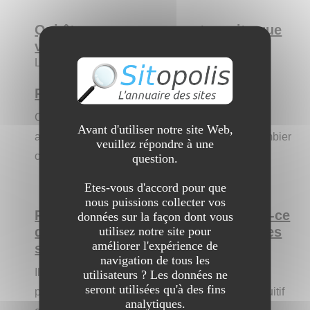
Qui êtes-vous par rapport au site que
vous allez nous présenter ?
Le référenceur
Présentez le site aux internautes :
C'est un site présentant le travail et tous les
Avant d'utiliser notre site Web,
avantages à pouvoir compter sur un artisan plombier
veuillez répondre à une
compétent au Plessis-Bouchard.
question.
Etes-vous d'accord pour que
nous puissions collecter vos
Pourquoi est-il intéressant ? Qu'est-ce
données sur la façon dont vous
utilisez notre site pour
qui pourrait le différencier des autres
améliorer l'expérience de
sites ?
navigation de tous les
Il est intéressant car il donne des informations
utilisateurs ? Les données ne
seront utilisées qu'à des fins
pertinentes aux personnes intéressées. Il est intuitif
analytiques.