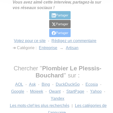
Vous avez aimé cette interview, partagez-la sur
vos réseaux sociaux !
Partager
Partager
Partager
Votez pour ce site
-
Rédigez un commentaire
➔ Catégorie :
Entreprise
→
Artisan
Chercher "
Plombier Le Plessis-
Bouchard
" sur :
AOL
-
Ask
-
Bing
-
DuckDuckGo
-
Ecosia
-
Google
-
Mojeek
-
Qwant
-
StartPage
-
Yahoo
-
Yandex
Les mots-clef les plus recherchés
|
Les catégories de
l'annuaire