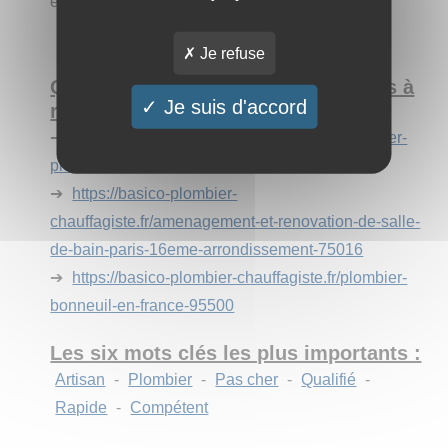
et facile à utiliser.
Je refuse
Quels sont les trois principaux liens à
Je suis d'accord
retenir de votre site ?
➔
https://basico-plombier-chauffagiste.fr/plombier-
plessis-bouchard-95130
➔
https://basico-plombier-
chauffagiste.fr/amenagement-et-renovation-de-salle-
de-bain-paris-16eme-arrondissement-75016
➔
https://basico-plombier-chauffagiste.fr/plombier-
bonneuil-en-france-95500
Les six mots clés les plus importants :
Artisan
-
Plombier
-
Pas cher
-
Qualifié
-
Rapide
-
Compétent