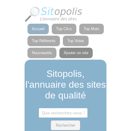
Panneau de gestion des cookies
Accueil
Top Clics
Top Mots
Top Référents
Top Votes
Nouveautés
Ajouter un site
Sitopolis,
l'annuaire des sites
de qualité