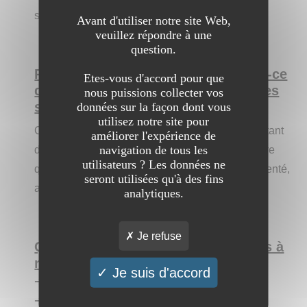
service un artisan vitrier.
Avant d'utiliser notre site Web,
veuillez répondre à une
question.
Pourquoi est-il intéressant ? Qu'est-ce
Etes-vous d'accord pour que
qui pourrait le différencier des autres
nous puissions collecter vos
sites ?
données sur la façon dont vous
utilisez notre site pour
C'est un site bien construit et intéressant permettant
améliorer l'expérience de
navigation de tous les
de trouver dans votre ville de coeur qui n'est autre
utilisateurs ? Les données ne
qu'Ezanville un artisan vitrier qualifié et expérimenté,
seront utilisées qu'à des fins
avec de supebes prestations.
analytiques.
Je refuse
Quels sont les trois principaux liens à
retenir de votre site ?
Je suis d'accord
➔
https://basico-vitrier.fr/vitrier-ezanville-95460
➔
https://basico-vitrier.fr/contactez-nous