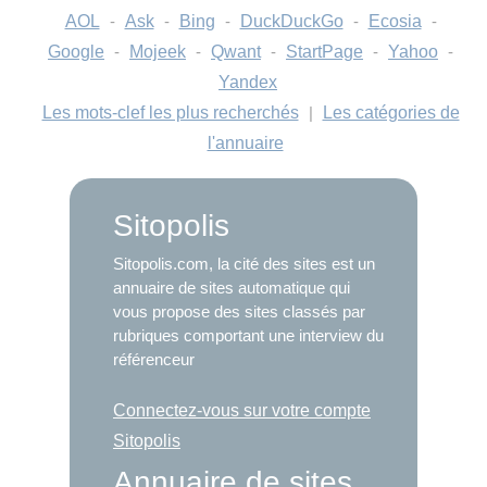
AOL
-
Ask
-
Bing
-
DuckDuckGo
-
Ecosia
-
Google
-
Mojeek
-
Qwant
-
StartPage
-
Yahoo
-
Yandex
Les mots-clef les plus recherchés
|
Les catégories de
l'annuaire
Sitopolis
Sitopolis.com, la cité des sites est un
annuaire de sites automatique qui
vous propose des sites classés par
rubriques comportant une interview du
référenceur
Connectez-vous sur votre compte
Sitopolis
Annuaire de sites