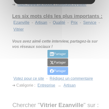
➔
https://www.facebook.com/BasicoVitrier/
Les six mots clés les plus importants :
Ezanville
-
Artisan
-
Qualité
-
Prix
-
Service
-
Vitrier
Vous avez aimé cette interview, partagez-la sur
vos réseaux sociaux !
Partager
Partager
Partager
Votez pour ce site
-
Rédigez un commentaire
➔ Catégorie :
Entreprise
→
Artisan
Chercher "
Vitrier Ezanville
" sur :