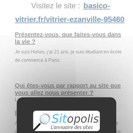
Visitez le site :
basico-
vitrier.fr/vitrier-ezanville-95460
Présentez-vous, que faites-vous dans
la vie ?
Je suis Helies, j'ai 21 ans, je suis étudiant en école
de commerce à Paris.
Qui êtes-vous par rapport au site que
vous allez nous présenter ?
Le référenceur
Présentez le site aux internautes :
A l'intérieur de ce site vous pourrez découvrir une
description détaillée de ce que peut fournir comme