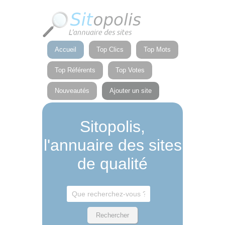
Panneau de gestion des cookies
Accueil
Top Clics
Top Mots
Top Référents
Top Votes
Nouveautés
Ajouter un site
Sitopolis,
l'annuaire des sites
de qualité