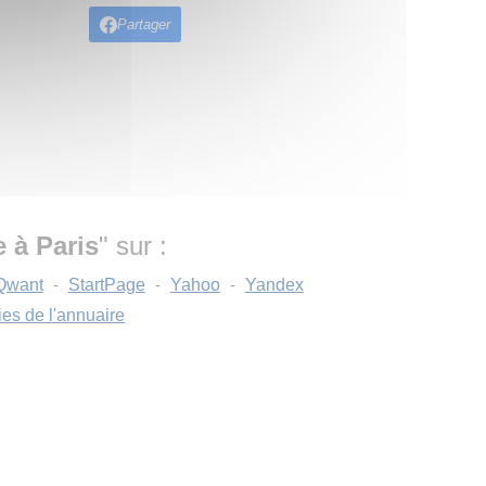
Partager
 à Paris
" sur :
Qwant
-
StartPage
-
Yahoo
-
Yandex
ies de l'annuaire