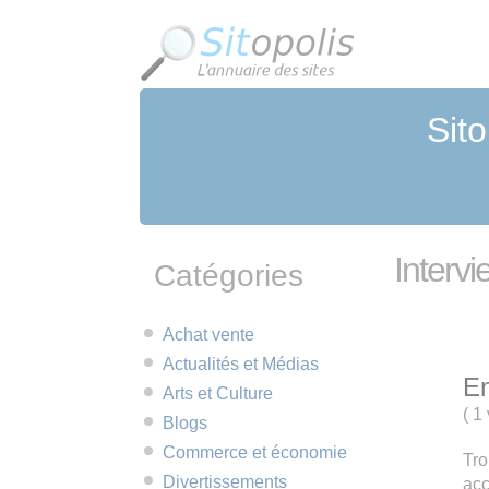
Panneau de gestion des cookies
Sito
Intervi
Catégories
Achat vente
Actualités et Médias
En
Arts et Culture
(
1 
Blogs
Commerce et économie
Tro
Divertissements
acc