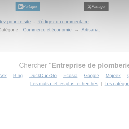
Partager
Partager
tez pour ce site
-
Rédigez un commentaire
atégorie :
Commerce et économie
→
Artisanat
Chercher "
Entreprise de plomberie
Ask
-
Bing
-
DuckDuckGo
-
Ecosia
-
Google
-
Mojeek
-
Les mots-clef les plus recherchés
|
Les catégor