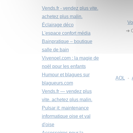
Vends.fr - vendez plus vite.
achetez plus malin.
Vo
Éclairage déco
➔ C
L'espace confort média
Bainpratique – boutique
salle de bain
Vivenoel.com : la magie de
noël pour les enfants
Humour et blagues sur
AOL
-
blagueurs.com
Vends.fr — vendez plus
vite. achetez plus malin.
Pulsar it: maintenance
informatique oise et val
d'oise
Accessoires pour la