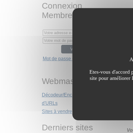
Connexion
Membres
Mot de passe oublié ?
A
Etes-vous d'accord p
site pour améliorer 
Webmasters
Décodeur/Encodeur
d'URLs
Sites à vendre
Derniers sites
Vo