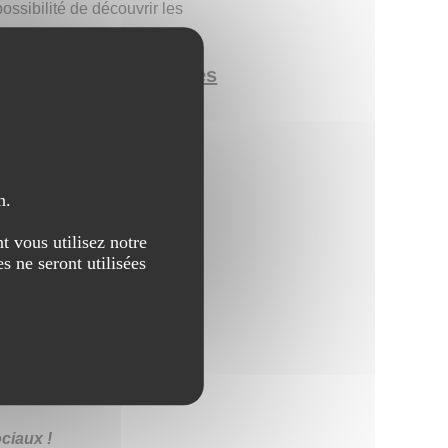
ossibilité de découvrir les
rait le différencier des
ier nous-même leur volonté à
e votre site ?
n.
e/
t vous utilisez notre
ain/
s ne seront utilisées
-
Dépannage
-
Rénovation
ciaux !