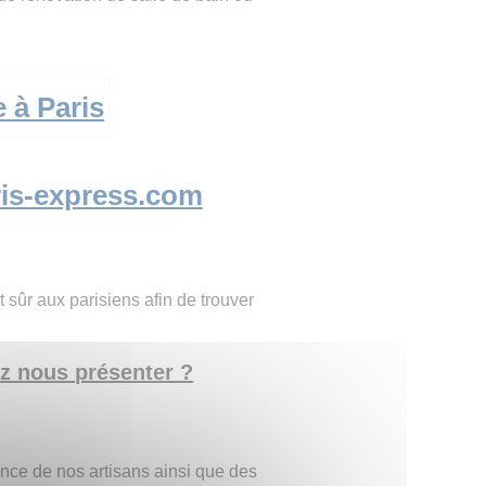
is-express.com
 sûr aux parisiens afin de trouver
ez nous présenter ?
nce de nos artisans ainsi que des