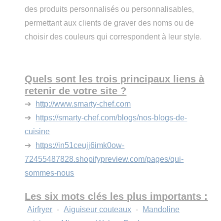
des produits personnalisés ou personnalisables,
permettant aux clients de graver des noms ou de
choisir des couleurs qui correspondent à leur style.
Quels sont les trois principaux liens à
retenir de votre site ?
➔
http://www.smarty-chef.com
➔
https://smarty-chef.com/blogs/nos-blogs-de-
cuisine
➔
https://in51ceujj6imk0ow-
72455487828.shopifypreview.com/pages/qui-
sommes-nous
Les six mots clés les plus importants :
Airfryer
-
Aiguiseur couteaux
-
Mandoline