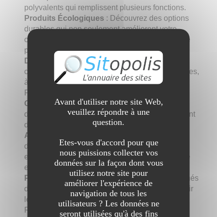
polyvalents qui remplissent plusieurs fonctions.
Produits Écologiques
: Découvrez des options
durables qui non seulement améliorent votre
cuisine, mais contribuent également à un monde
plus sain.
Designs Élégants
: Élevez l'esthétique de votre
cuisine avec nos ustensiles tendance et modernes,
à la fois pratiques et visuellement attrayants.
Pourquoi nous choisir ?
Avant d'utiliser notre site Web,
Garantie de Qualité
: Nous mettons un point
veuillez répondre à une
d'honneur à offrir des produits de qualité, assurant
question.
durabilité et performance.
Approche Axée sur le Client
: Notre équipe
Etes-vous d'accord pour que
dévouée est là pour vous fournir un service
nous puissions collecter vos
exceptionnel et vous guider tout au long de votre
données sur la façon dont vous
expérience d'achat.
utilisez notre site pour
Passion pour la Cuisine
: En tant que passionnés
améliorer l'expérience de
de cuisine, nous comprenons l'importance d'avoir
navigation de tous les
les bons outils dans la cuisine.
utilisateurs ? Les données ne
Rejoignez la Communauté Smarty Chef
seront utilisées qu'à des fins