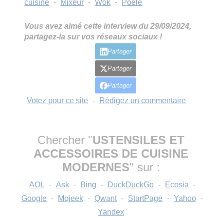
cuisine
-
Mixeur
-
Wok
-
Poele
Vous avez aimé cette interview du 29/09/2024,
partagez-la sur vos réseaux sociaux !
Partager
Partager
Partager
Votez pour ce site
-
Rédigez un commentaire
Chercher "
USTENSILES ET
ACCESSOIRES DE CUISINE
MODERNES
" sur :
AOL
-
Ask
-
Bing
-
DuckDuckGo
-
Ecosia
-
Google
-
Mojeek
-
Qwant
-
StartPage
-
Yahoo
-
Yandex