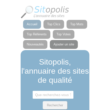
Panneau de gestion des cookies
Accueil
Top Clics
Top Mots
Top Référents
Top Votes
Nouveautés
Ajouter un site
Sitopolis,
l'annuaire des sites
de qualité